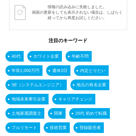
情報の読み込みに失敗しました。
画面の更新をしても表示されない場合は、しばらく
経ってから再度お試しください。
注目のキーワード
40代
ホワイト企業
年齢不問
年収1,000万円
週休3日
内定とりたい
SE（システムエンジニア）
地元の有名企業
地域未来牽引企業
キャリアチェンジ
土地家屋調査士
関東
20代 初めて転職
フルリモート
技術営業
登録販売者