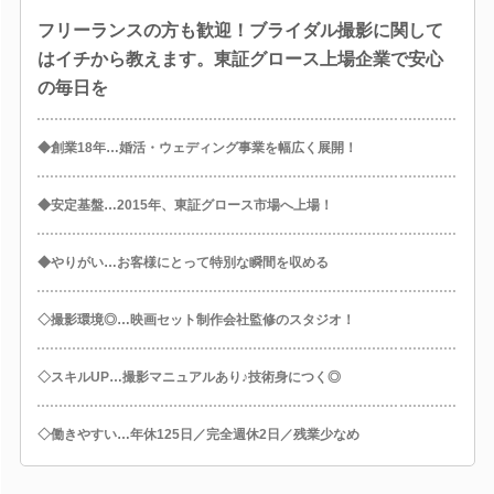
フリーランスの方も歓迎！ブライダル撮影に関して
はイチから教えます。東証グロース上場企業で安心
の毎日を
◆創業18年…婚活・ウェディング事業を幅広く展開！
◆安定基盤…2015年、東証グロース市場へ上場！
◆やりがい…お客様にとって特別な瞬間を収める
◇撮影環境◎…映画セット制作会社監修のスタジオ！
◇スキルUP…撮影マニュアルあり♪技術身につく◎
◇働きやすい…年休125日／完全週休2日／残業少なめ