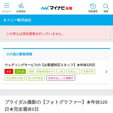
メニュー
会員登録
閲覧履歴
検索
タメニー株式会社
この求人は現在募集を行っていません。
その他の募集情報
ウェディングサービスの【お客様対応スタッフ】★年休125日
更新
正社員
職種・業種未経験OK
上場
転勤なし
学歴不問
完全週休2日制
第二新卒歓迎
女性のおしごと掲載中
ブライダル撮影の【フォトグラファー】★年休125
日★完全週休2日