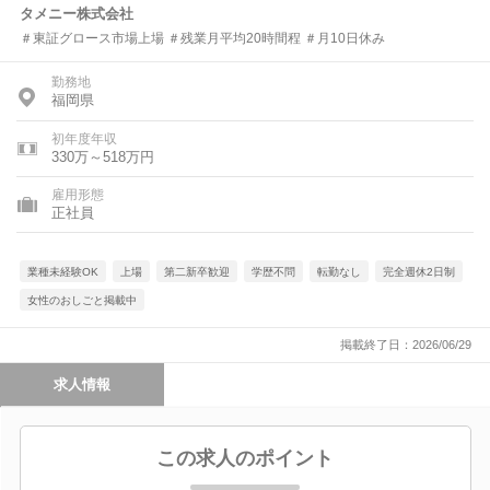
タメニー株式会社
＃東証グロース市場上場 ＃残業月平均20時間程 ＃月10日休み
勤務地
福岡県
初年度年収
330万～518万円
雇用形態
正社員
業種未経験OK
上場
第二新卒歓迎
学歴不問
転勤なし
完全週休2日制
女性のおしごと掲載中
掲載終了日：2026/06/29
求人情報
この求人のポイント