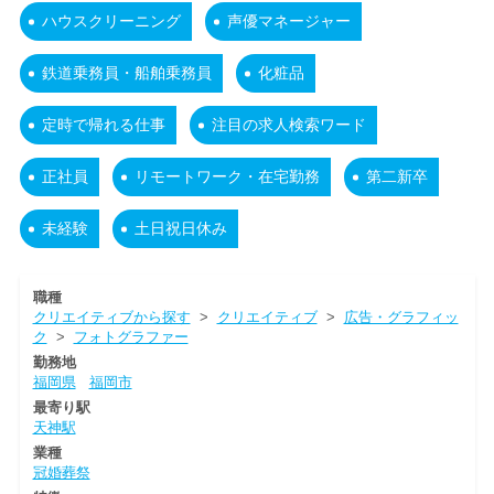
ハウスクリーニング
声優マネージャー
鉄道乗務員・船舶乗務員
化粧品
定時で帰れる仕事
注目の求人検索ワード
正社員
リモートワーク・在宅勤務
第二新卒
未経験
土日祝日休み
職種
クリエイティブから探す
>
クリエイティブ
>
広告・グラフィッ
ク
>
フォトグラファー
勤務地
福岡県
福岡市
最寄り駅
天神駅
業種
冠婚葬祭