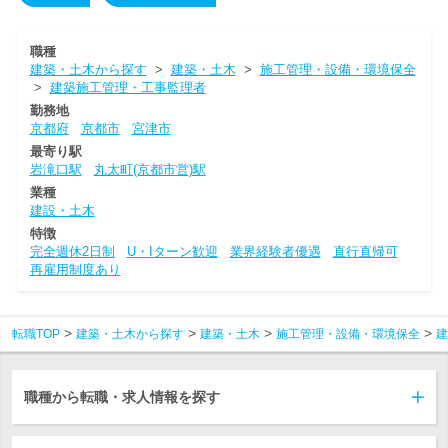
職種
建築・土木から探す
>
建築・土木
>
施工管理・設備・環境保全
>
建築施工管理・工事監理者
勤務地
京都府
京都市
宮津市
最寄り駅
岩滝口駅
丸太町(京都市営)駅
業種
建設・土木
特徴
完全週休2日制
U・Iターン歓迎
業界経験者優遇
直行直帰可
再雇用制度あり
転職TOP
建築・土木から探す
建築・土木
施工管理・設備・環境保全
建
職種から転職・求人情報を探す