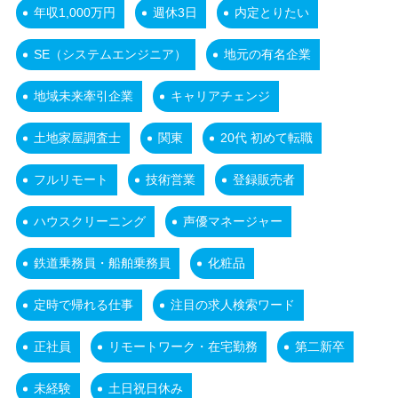
年収1,000万円
週休3日
内定とりたい
SE（システムエンジニア）
地元の有名企業
地域未来牽引企業
キャリアチェンジ
土地家屋調査士
関東
20代 初めて転職
フルリモート
技術営業
登録販売者
ハウスクリーニング
声優マネージャー
鉄道乗務員・船舶乗務員
化粧品
定時で帰れる仕事
注目の求人検索ワード
正社員
リモートワーク・在宅勤務
第二新卒
未経験
土日祝日休み