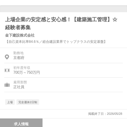
上場企業の安定感と安心感！【建築施工管理】☆
経験者募集
金下建設株式会社
【自己資本比率84.6％／総合建設業界でトップクラスの安定基盤】
勤務地
京都府
初年度年収
700万～750万円
雇用形態
正社員
上場
完全週休2日制
掲載終了日：2026/05/28
求人情報