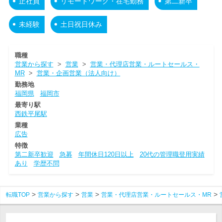
正社員
リモートワーク・在宅勤務
第二新卒
未経験
土日祝日休み
職種
営業から探す
>
営業
>
営業・代理店営業・ルートセールス・
MR
>
営業・企画営業（法人向け）
勤務地
福岡県
福岡市
最寄り駅
西鉄平尾駅
業種
広告
特徴
第二新卒歓迎
急募
年間休日120日以上
20代の管理職登用実績
あり
学歴不問
転職TOP
営業から探す
営業
営業・代理店営業・ルートセールス・MR