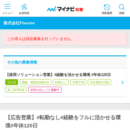
メニュー
会員登録
閲覧履歴
検索
株式会社Fleurire
この求人は現在募集を行っていません。
その他の募集情報
【採用ソリューション営業】#経験を活かせる環境 #年休120日
正社員
職種・業種未経験OK
転勤なし
学歴不問
完全週休2日制
第二新卒歓迎
女性のおしごと掲載中
【広告営業】#転勤なし#経験をフルに活かせる環
境#年休120日