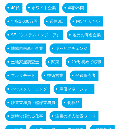
40代
ホワイト企業
年齢不問
年収1,000万円
週休3日
内定とりたい
SE（システムエンジニア）
地元の有名企業
地域未来牽引企業
キャリアチェンジ
土地家屋調査士
関東
20代 初めて転職
フルリモート
技術営業
登録販売者
ハウスクリーニング
声優マネージャー
鉄道乗務員・船舶乗務員
化粧品
定時で帰れる仕事
注目の求人検索ワード