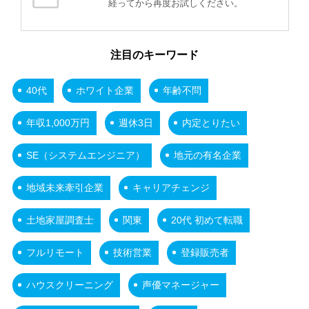
経ってから再度お試しください。
注目のキーワード
40代
ホワイト企業
年齢不問
年収1,000万円
週休3日
内定とりたい
SE（システムエンジニア）
地元の有名企業
地域未来牽引企業
キャリアチェンジ
土地家屋調査士
関東
20代 初めて転職
フルリモート
技術営業
登録販売者
ハウスクリーニング
声優マネージャー