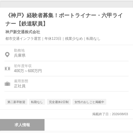
《神戸》経験者募集！ポートライナー・六甲ライ
ナー【鉄道駅員】
神戸新交通株式会社
都市交通インフラ運営｜年休123日｜残業少なめ｜転勤なし
勤務地
兵庫県
初年度年収
400万～600万円
雇用形態
正社員
第二新卒歓迎
転勤なし
完全週休2日制
女性のおしごと掲載中
掲載終了日：2026/08/03
求人情報