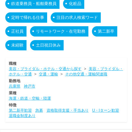
鉄道乗務員・船舶乗務員
化粧品
定時で帰れる仕事
注目の求人検索ワード
正社員
リモートワーク・在宅勤務
第二新卒
未経験
土日祝日休み
職種
美容・ブライダル・ホテル・交通から探す
>
美容・ブライダル・
ホテル・交通
>
交通・運輸
>
その他交通・運輸関連職
勤務地
兵庫県
神戸市
業種
海運・鉄道・空輸・陸運
特徴
第二新卒歓迎
急募
資格取得支援・手当あり
U・Iターン歓迎
退職金制度あり