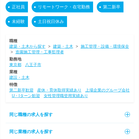
正社員
リモートワーク・在宅勤務
第二新卒
未経験
土日祝日休み
職種
建築・土木から探す
>
建築・土木
>
施工管理・設備・環境保全
>
造園施工管理・工事監理者
勤務地
東京都
八王子市
業種
建設・土木
特徴
第二新卒歓迎
産休・育休取得実績あり
上場企業のグループ会社
U・Iターン歓迎
女性管理職登用実績あり
同じ職種の求人を探す
同じ業種の求人を探す