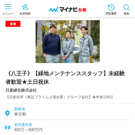
メニュー
会員登録
閲覧履歴
検索
新着
《八王子》【緑地メンテナンススタッフ】未経験
者歓迎★土日祝休
日産緑化株式会社
【日産化学（東証プライム上場企業）グループ会社】★年休126日
勤務地
東京都
初年度年収
450万～600万円