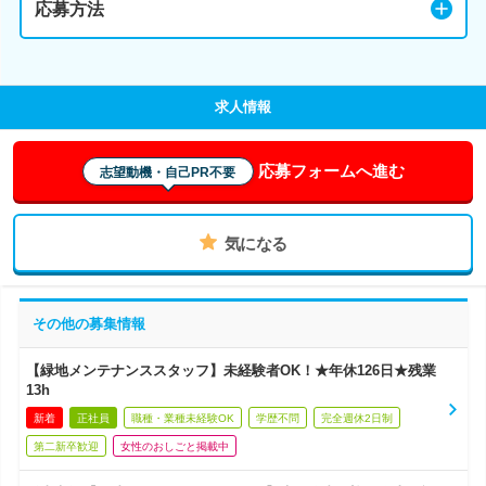
応募方法
求人情報
応募フォームへ進む
志望動機・自己PR不要
気になる
その他の募集情報
【緑地メンテナンススタッフ】未経験者OK！★年休126日★残業
13h
新着
正社員
職種・業種未経験OK
学歴不問
完全週休2日制
第二新卒歓迎
女性のおしごと掲載中