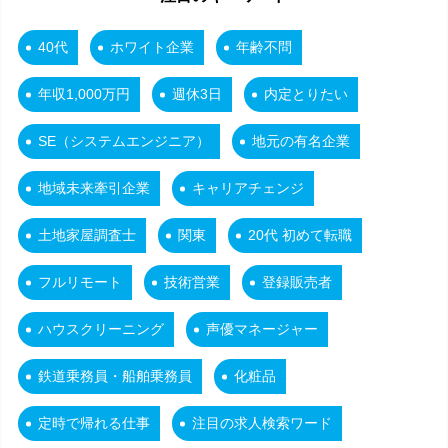
40代
ホワイト企業
年齢不問
年収1,000万円
週休3日
内定とりたい
SE（システムエンジニア）
地元の有名企業
地域未来牽引企業
キャリアチェンジ
土地家屋調査士
関東
20代 初めて転職
フルリモート
技術営業
登録販売者
ハウスクリーニング
声優マネージャー
鉄道乗務員・船舶乗務員
化粧品
定時で帰れる仕事
注目の求人検索ワード