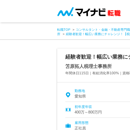
転職TOP
コンサルタント・金融・不動産専門職
所
経験者歓迎！幅広い業務にチャレンジ！【税
経験者歓迎！幅広い業務に
笘原拓人税理士事務所
年間休日115日｜有給消化率100%｜資
勤務地
愛知県
初年度年収
400万～800万円
雇用形態
正社員