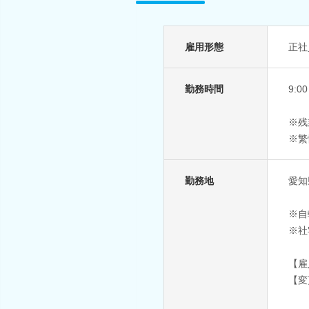
雇用形態
正社
勤務時間
9:0
※残
※繁
勤務地
愛知
※自
※社
【雇
【変