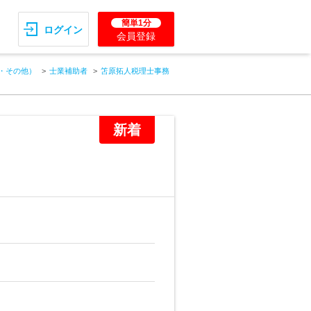
簡単1分
ログイン
会員登録
・その他）
士業補助者
笘原拓人税理士事務
新着