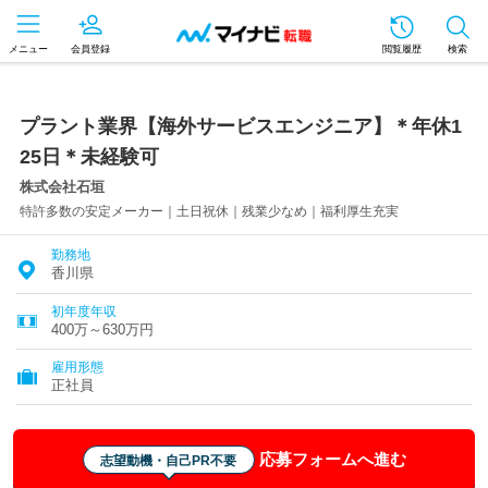
メニュー
会員登録
閲覧履歴
検索
プラント業界【海外サービスエンジニア】＊年休1
25日＊未経験可
株式会社石垣
特許多数の安定メーカー｜土日祝休｜残業少なめ｜福利厚生充実
勤務地
香川県
初年度年収
400万～630万円
雇用形態
正社員
応募フォームへ進む
志望動機・自己PR不要