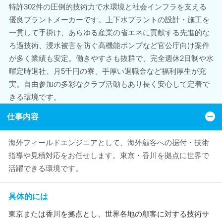
特許302件の圧倒的技術力で水環境と社会インフラを支える
優良プラントメーカーです。上下水プラントの設計・施工を
一貫して手掛け、あらゆる産業の省エネに貢献する先進的な
ろ過技術、浸水被害を防ぐ高機能ポンプなど官公庁向け案件
が多く業績も安定。働きやすさも抜群で、完全週休2日制や水
曜定時退社、月5千円の寮、手厚い退職金など福利厚生が充
実。自由参加の多彩なクラブ活動もあり長く安心して定着で
きる環境です。
仕事内容
海外フィールドエンジニアとして、海外顧客への据付・技術
指導や見積対応をお任せします。東京・香川を拠点に世界で
活躍できる環境です。
具体的には
東京または香川を拠点とし、世界各地の顧客に対する技術サ