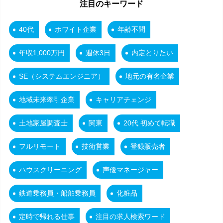
注目のキーワード
40代
ホワイト企業
年齢不問
年収1,000万円
週休3日
内定とりたい
SE（システムエンジニア）
地元の有名企業
地域未来牽引企業
キャリアチェンジ
土地家屋調査士
関東
20代 初めて転職
フルリモート
技術営業
登録販売者
ハウスクリーニング
声優マネージャー
鉄道乗務員・船舶乗務員
化粧品
定時で帰れる仕事
注目の求人検索ワード