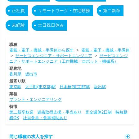
正社員
リモートワーク・在宅勤務
第二新卒
未経験
土日祝日休み
職種
電気・電子・機械・半導体から探す
>
電気・電子・機械・半導体
>
サービスエンジニア・サポートエンジニア
>
サービスエンジ
ニア・サポートエンジニア（工作機械・ロボット・機械系）
勤務地
香川県
坂出市
最寄り駅
東京駅
大手町(東京都)駅
日本橋(東京都)駅
坂出駅
業種
プラント・エンジニアリング
特徴
第二新卒歓迎
資格取得支援・手当あり
完全週休2日制
時短勤
務OK
社員食堂・食事補助あり
同じ職種の求人を探す