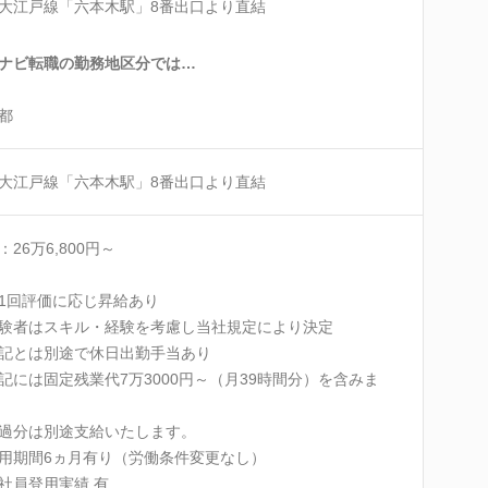
大江戸線「六本木駅」8番出口より直結
ナビ転職の勤務地区分では…
都
大江戸線「六本木駅」8番出口より直結
：26万6,800円～
1回評価に応じ昇給あり
験者はスキル・経験を考慮し当社規定により決定
記とは別途で休日出勤手当あり
記には固定残業代7万3000円～（月39時間分）を含みま
分は別途支給いたします。
用期間6ヵ月有り（労働条件変更なし）
社員登用実績 有