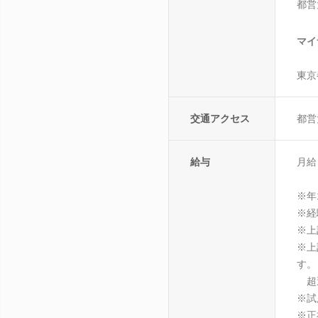
都営
マイ
東京
交通アクセス
都営
給与
月給
※年
※経
※上
※上
す。
超過
※試
※正