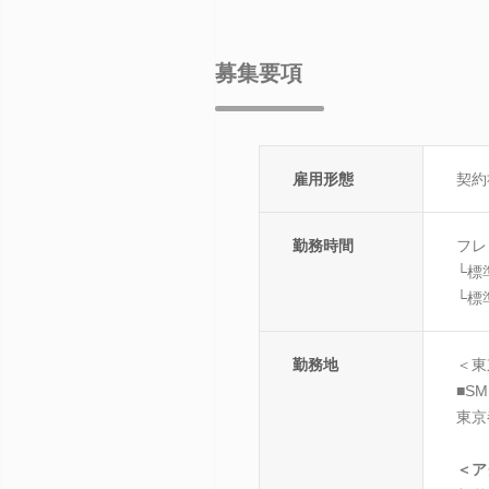
募集要項
雇用形態
契約
勤務時間
フレ
└標
└標
勤務地
＜東
■S
東京
＜ア