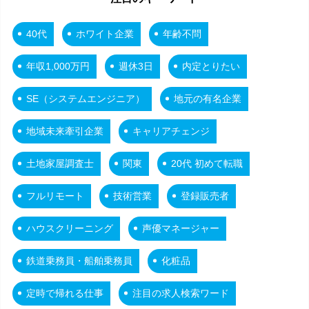
40代
ホワイト企業
年齢不問
年収1,000万円
週休3日
内定とりたい
SE（システムエンジニア）
地元の有名企業
地域未来牽引企業
キャリアチェンジ
土地家屋調査士
関東
20代 初めて転職
フルリモート
技術営業
登録販売者
ハウスクリーニング
声優マネージャー
鉄道乗務員・船舶乗務員
化粧品
定時で帰れる仕事
注目の求人検索ワード