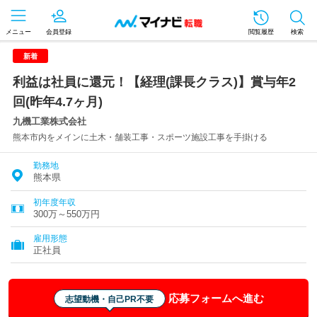
メニュー
会員登録
閲覧履歴
検索
新着
利益は社員に還元！【経理(課長クラス)】賞与年2
回(昨年4.7ヶ月)
九機工業株式会社
熊本市内をメインに土木・舗装工事・スポーツ施設工事を手掛ける
勤務地
熊本県
初年度年収
300万～550万円
雇用形態
正社員
応募フォームへ進む
志望動機・自己PR不要