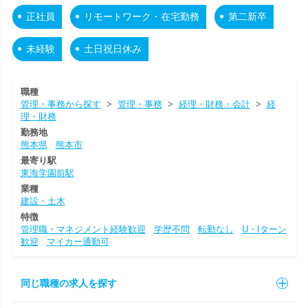
正社員
リモートワーク・在宅勤務
第二新卒
未経験
土日祝日休み
職種
管理・事務から探す
>
管理・事務
>
経理・財務・会計
>
経
理・財務
勤務地
熊本県
熊本市
最寄り駅
東海学園前駅
業種
建設・土木
特徴
管理職・マネジメント経験歓迎
学歴不問
転勤なし
U・Iターン
歓迎
マイカー通勤可
同じ職種の求人を探す