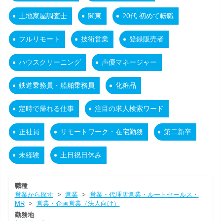
土地家屋調査士
関東
20代 初めて転職
フルリモート
技術営業
登録販売者
ハウスクリーニング
声優マネージャー
鉄道乗務員・船舶乗務員
化粧品
定時で帰れる仕事
注目の求人検索ワード
正社員
リモートワーク・在宅勤務
第二新卒
未経験
土日祝日休み
職種
営業から探す
>
営業
>
営業・代理店営業・ルートセールス・
MR
>
営業・企画営業（法人向け）
勤務地