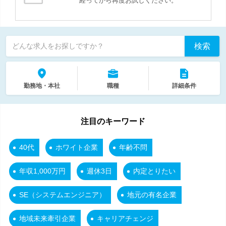
経ってから再度お試しください。
検索
どんな求人をお探しですか？
勤務地・本社
職種
詳細条件
注目のキーワード
40代
ホワイト企業
年齢不問
年収1,000万円
週休3日
内定とりたい
SE（システムエンジニア）
地元の有名企業
地域未来牽引企業
キャリアチェンジ