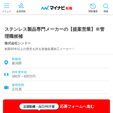
メニュー
会員登録
閲覧履歴
検索
ステンレス製品専門メーカーの【提案営業】※管
理職候補
株式会社シンドー
創業80年以上の歴史を誇る老舗金属加工メーカー！
勤務地
新潟県
初年度年収
340万～420万円
雇用形態
正社員
応募フォームへ進む
志望動機・自己PR不要