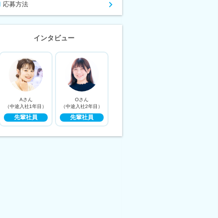
応募方法
インタビュー
Aさん
Oさん
（中途入社1年目）
（中途入社2年目）
先輩社員
先輩社員