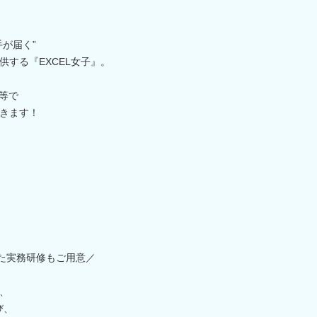
が届く”
する『EXCEL女子』。
等で
きます！
けた実務研修もご用意／
、
び、