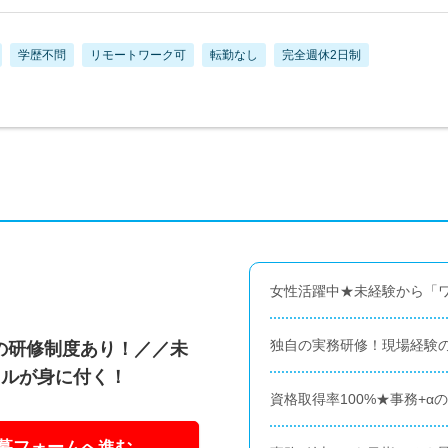
学歴不問
リモートワーク可
転勤なし
完全週休2日制
女性活躍中★未経験から「
独自の実務研修！現場経験のあ
の研修制度あり！／／未
キルが身に付く！
資格取得率100%★事務+α
募フォームへ進む