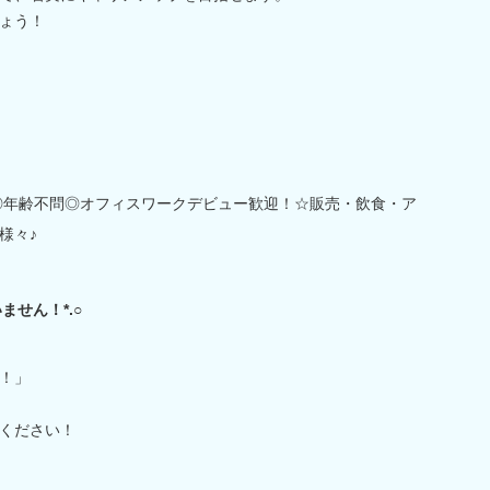
ょう！
／◎年齢不問◎オフィスワークデビュー歓迎！☆販売・飲食・ア
様々♪
ません！*.○
！」
ください！