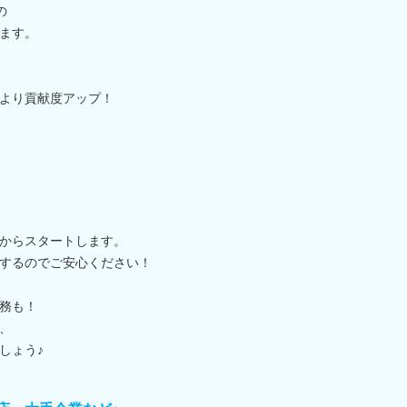
)の
ます。
た
より貢献度アップ！
からスタートします。
するのでご安心ください！
務も！
、
しょう♪