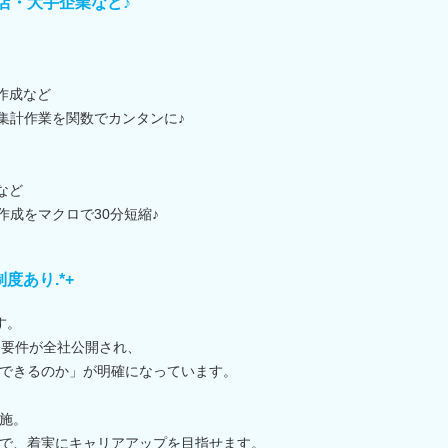
店・大手企業など♪
作成など
タ集計作業を関数でカンタンに♪
など
作成をマクロで30分短縮♪
度あり.*+
す。
務要件が全社公開され、
できるのか」が明確になっています。
施。
で、着実にキャリアアップを目指せます。