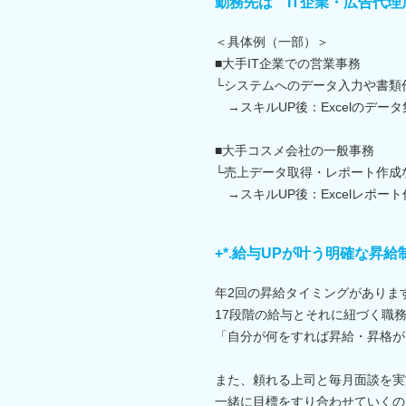
勤務先は IT企業・広告代理
＜具体例（一部）＞
■大手IT企業での営業事務
└システムへのデータ入力や書類
→スキルUP後：Excelのデー
■大手コスメ会社の一般事務
└売上データ取得・レポート作成
→スキルUP後：Excelレポート
+*.給与UPが叶う明確な昇給制
年2回の昇給タイミングがありま
17段階の給与とそれに紐づく職
「自分が何をすれば昇給・昇格が
また、頼れる上司と毎月面談を実
一緒に目標をすり合わせていくの