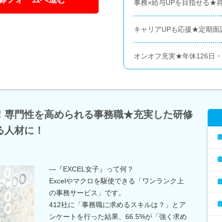
事務×給与UPを目指せる★
キャリアUPも応援★定期面
オンオフ充実★年休126日・
！専門性を高められる事務職★充実した研修
る人材に！
―『EXCEL女子』って何？
Excelやマクロを駆使できる「ワンランク上
の事務サービス」です。
412社に「事務職に求めるスキルは？」とア
ンケートを行った結果、66.5%が「強く求め