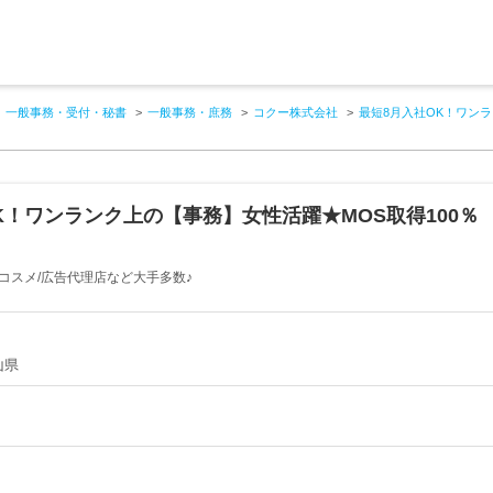
一般事務・受付・秘書
一般事務・庶務
コクー株式会社
最短8月入社OK！ワンラ
K！ワンランク上の【事務】女性活躍★MOS取得100％
/コスメ/広告代理店など大手多数♪
山県