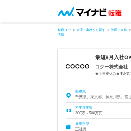
転職TOP
管理・事務から探す
管理・事務
情報
最短8月入社O
コクー株式会社
★土日祝休み★IT企業
勤務地
千葉県、東京都、神奈川県、富
初年度年収
300万～500万円
雇用形態
正社員