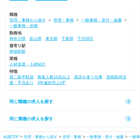
職種
管理・事務から探す
>
管理・事務
>
一般事務・受付・秘書
>
一般事務・庶務
勤務地
神奈川県
富山県
東京都
千葉県
千代田区
最寄り駅
神保町駅
業種
人材派遣・人材紹介
特徴
第二新卒歓迎
募集人数10名以上
英語を使う仕事
資格取得支
援・手当あり
3年連続売上UP
同じ職種の求人を探す
同じ業種の求人を探す
転職TOP
管理・事務から探す
管理・事務
一般事務・受付・秘書
一般事