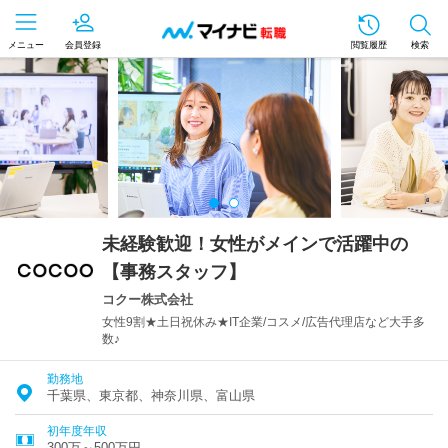
メニュー
会員登録
閲覧履歴
検索
未経験歓迎！女性がメインで活躍中の
【事務スタッフ】
コクー株式会社
女性9割★土日祝休み★IT企業/コスメ/広告代理店など大手多
数♪
勤務地
千葉県、東京都、神奈川県、富山県
初年度年収
300万～500万円