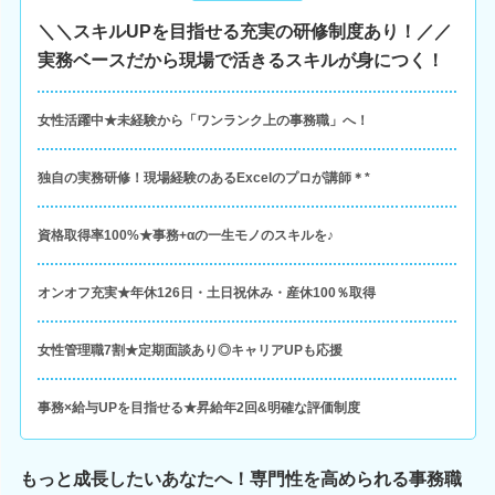
＼＼スキルUPを目指せる充実の研修制度あり！／／
実務ベースだから現場で活きるスキルが身につく！
女性活躍中★未経験から「ワンランク上の事務職」へ！
独自の実務研修！現場経験のあるExcelのプロが講師＊*
資格取得率100%★事務+αの一生モノのスキルを♪
オンオフ充実★年休126日・土日祝休み・産休100％取得
女性管理職7割★定期面談あり◎キャリアUPも応援
事務×給与UPを目指せる★昇給年2回&明確な評価制度
もっと成長したいあなたへ！専門性を高められる事務職