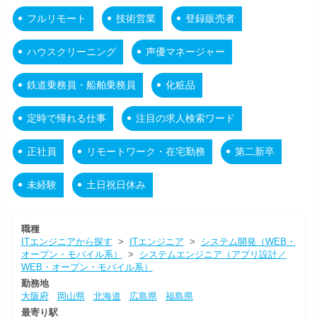
フルリモート
技術営業
登録販売者
ハウスクリーニング
声優マネージャー
鉄道乗務員・船舶乗務員
化粧品
定時で帰れる仕事
注目の求人検索ワード
正社員
リモートワーク・在宅勤務
第二新卒
未経験
土日祝日休み
職種
ITエンジニアから探す
>
ITエンジニア
>
システム開発（WEB・
オープン・モバイル系）
>
システムエンジニア（アプリ設計／
WEB・オープン・モバイル系）
勤務地
大阪府
岡山県
北海道
広島県
福島県
最寄り駅