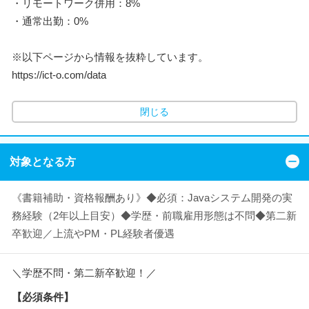
・リモートワーク併用：8%
・通常出勤：0%
※以下ページから情報を抜粋しています。
https://ict-o.com/data
閉じる
対象となる方
《書籍補助・資格報酬あり》◆必須：Javaシステム開発の実
務経験（2年以上目安）◆学歴・前職雇用形態は不問◆第二新
卒歓迎／上流やPM・PL経験者優遇
＼学歴不問・第二新卒歓迎！／
【必須条件】