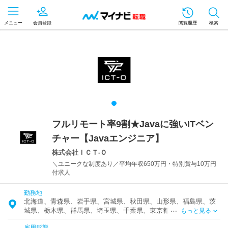
メニュー
会員登録
閲覧履歴
検索
フルリモート率9割★Javaに強いITベン
チャー【Javaエンジニア】
株式会社ＩＣＴ‐Ｏ
＼ユニークな制度あり／平均年収650万円・特別賞与10万円
付求人
勤務地
北海道、青森県、岩手県、宮城県、秋田県、山形県、福島県、茨
城県、栃木県、群馬県、埼玉県、千葉県、東京都、神奈川県、富
もっと見る
山県、石川県、福井県、新潟県、山梨県、長野県、岐阜県、静岡
雇用形態