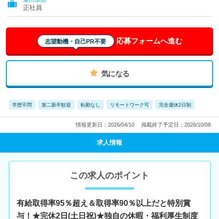
県、愛知県、三重県、滋賀県、京都府、大阪府、兵庫県、奈良
正社員
県、和歌山県、鳥取県、島根県、岡山県、広島県、山口県、徳島
県、香川県、愛媛県、高知県、福岡県、佐賀県、長崎県、熊本
県、大分県、宮崎県、鹿児島県、沖縄県
応募フォームへ進む
志望動機・自己PR不要
気になる
学歴不問
第二新卒歓迎
転勤なし
リモートワーク可
完全週休2日制
情報更新日：2026/04/10
掲載終了予定日：2026/10/08
求人情報
この求人のポイント
有給取得率95％超え＆取得率90％以上だと特別賞
与！★完休2日(土日祝)★独自の休暇・福利厚生制度