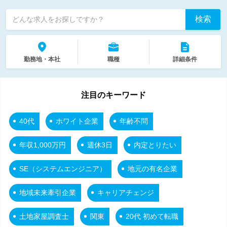
検索
どんな求人をお探しですか？
勤務地・本社
職種
詳細条件
注目のキーワード
40代
ホワイト企業
年齢不問
年収1,000万円
週休3日
内定とりたい
SE（システムエンジニア）
地元の有名企業
地域未来牽引企業
キャリアチェンジ
土地家屋調査士
関東
20代 初めて転職