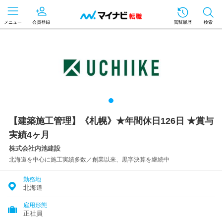
メニュー
会員登録
閲覧履歴
検索
【建築施工管理】《札幌》★年間休日126日 ★賞与
実績4ヶ月
株式会社内池建設
北海道を中心に施工実績多数／創業以来、黒字決算を継続中
勤務地
北海道
雇用形態
正社員