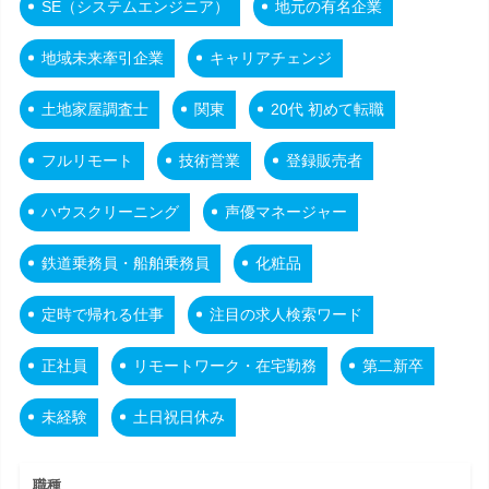
SE（システムエンジニア）
地元の有名企業
地域未来牽引企業
キャリアチェンジ
土地家屋調査士
関東
20代 初めて転職
フルリモート
技術営業
登録販売者
ハウスクリーニング
声優マネージャー
鉄道乗務員・船舶乗務員
化粧品
定時で帰れる仕事
注目の求人検索ワード
正社員
リモートワーク・在宅勤務
第二新卒
未経験
土日祝日休み
職種