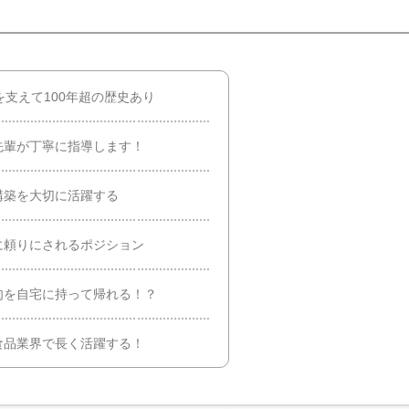
を支えて100年超の歴史あり
先輩が丁寧に指導します！
構築を大切に活躍する
に頼りにされるポジション
肉を自宅に持って帰れる！？
食品業界で長く活躍する！