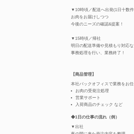
▼10時頃／配送へ出発(1日十数件
お肉をお届けしつつ
今後のニーズの確認&提案！
▼15時頃／帰社
明日の配送準備や見積もり対応な
事務処理を行い、業務終了！
【商品管理】
本社バックオフィスで業務をお任
お肉の受発注処理
営業サポート
入荷商品のチェック など
◆1日の仕事の流れ（例）
▼出社
夜の間に来た発注内容を整理。