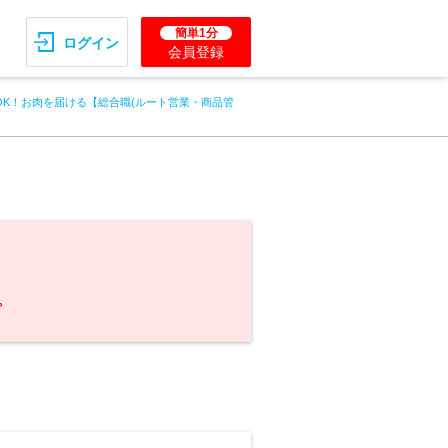
簡単1分
ログイン
会員登録
OK！お肉を届ける【総合職(ルート営業・商品管
。