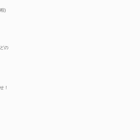
程)
どの
せ！