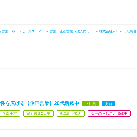
店営業・ルートセールス・MR
営業・企画営業（法人向け）
株式会社yell
＼広島募
性を広げる【企画営業】20代活躍中
正社員
更新
学歴不問
完全週休2日制
第二新卒歓迎
女性のおしごと掲載中