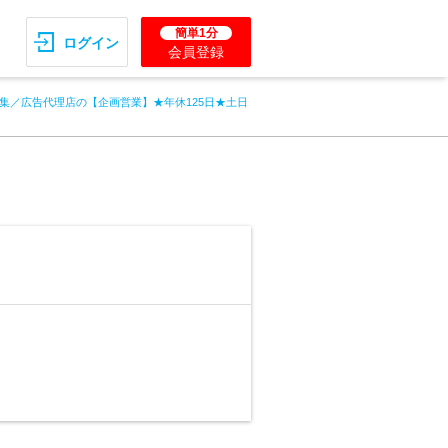
簡単1分
ログイン
会員登録
集／広告代理店の【企画営業】★年休125日★土日