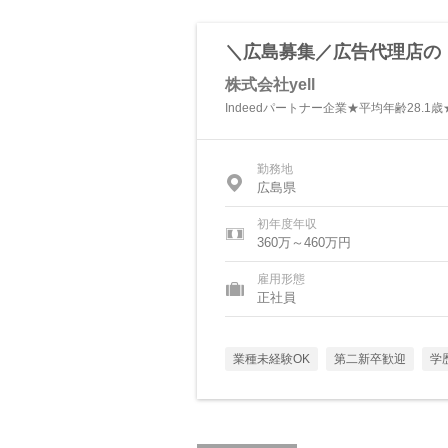
＼広島募集／広告代理店の
株式会社yell
Indeedパートナー企業★平均年齢28.
勤務地
広島県
初年度年収
360万～460万円
雇用形態
正社員
業種未経験OK
第二新卒歓迎
学