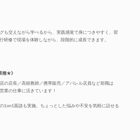
グも交えながら学べるから、実践感覚で身につきやすく、習
同行研修で現場を体験しながら、段階的に成長できます。
異業種★》
店の店長／高校教師／携帯販売／アパレル店員など前職は
営業の仕事に活きています！
の1on1面談も実施。ちょっとした悩みや不安を気軽に話せる