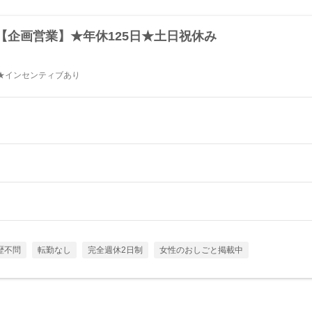
【企画営業】★年休125日★土日祝休み
1歳★インセンティブあり
歴不問
転勤なし
完全週休2日制
女性のおしごと掲載中