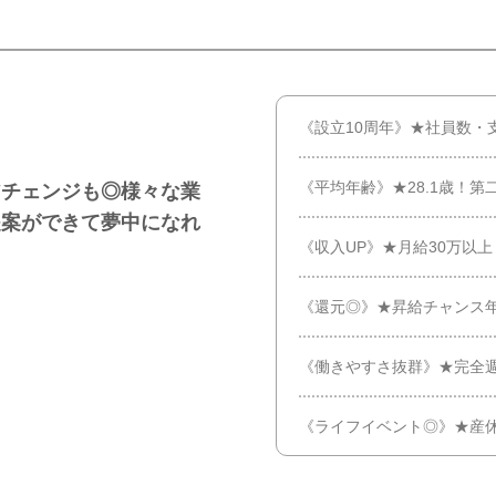
《設立10周年》★社員数・
《平均年齢》★28.1歳！
アチェンジも◎様々な業
提案ができて夢中になれ
《収入UP》★月給30万以上
《還元◎》★昇給チャンス
《働きやすさ抜群》★完全週
《ライフイベント◎》★産