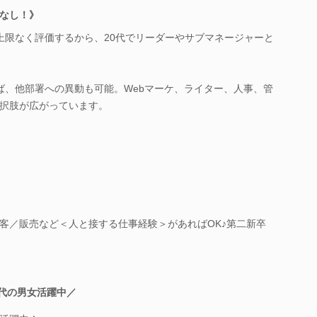
なし！》
上限なく評価するから、20代でリーダーやサブマネージャーと
ば、他部署への異動も可能。Webマーケ、ライター、人事、管
択肢が広がっています。
客／販売など＜人と接する仕事経験＞があればOK♪第二新卒
0代の男女活躍中／