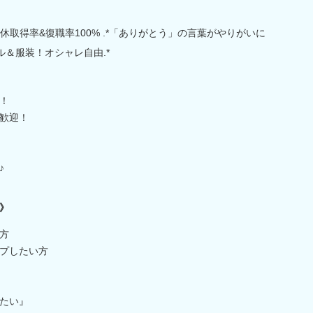
育休取得率&復職率100% .*「ありがとう」の言葉がやりがいに
ル＆服装！オシャレ自由.*
！
歓迎！
♪
》
方
プしたい方
たい』