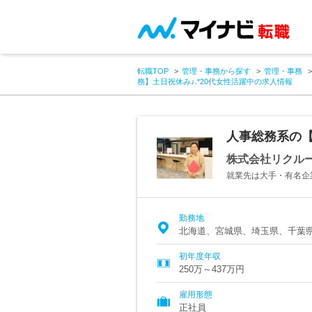
転職TOP
管理・事務から探す
管理・事務
務】土日祝休み♪.*20代女性活躍中の求人情報
人事総務系の【
株式会社リクル
就業先は大手・有名企
勤務地
北海道、宮城県、埼玉県、千葉
初年度年収
250万～437万円
雇用形態
正社員