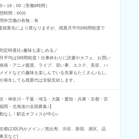
00～18：00（実働8時間）
憩時間：60分
間外労働の有無：有
遣就業先により異なりますが、残業月平均5時間程度で
則定時退社♪趣味も楽しめる／
月平均は5時間程度！仕事終わりに読書やカフェ、お買い
映画・アニメ鑑賞、ライブ、習い事、エステ、美容、ハ
メイドなどの趣味を楽しんでいる先輩もたくさん♪もし、
が発生しても残業代は全額支給します。
京・神奈川・千葉・埼玉・大阪・愛知・兵庫・京都・宮
福岡・北海道の全国募集♪】
勤なし！駅近オフィスが中心♪
京都(23区内がメイン／恵比寿、渋谷、新宿、港区、品
東京など)