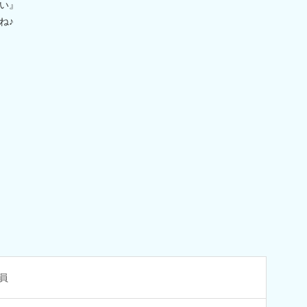
い』
ね♪
員