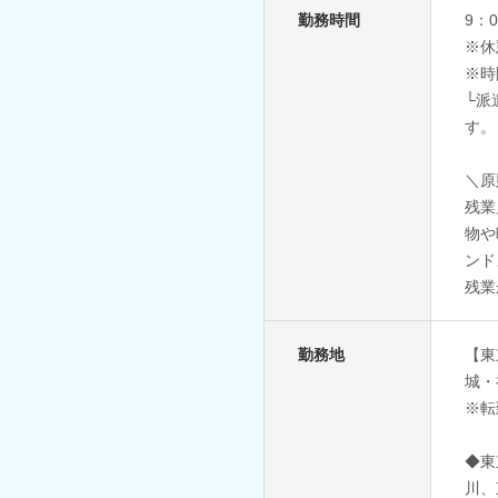
勤務時間
9：
※休
※時
└派
す。
＼原
残業
物や
ンド
残業
勤務地
【東
城・
※転
◆東
川、