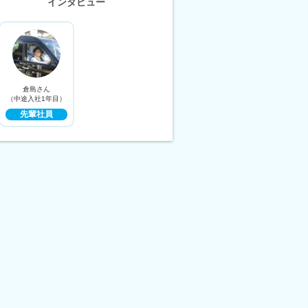
インタビュー
倉島さん
（中途入社1年目）
先輩社員