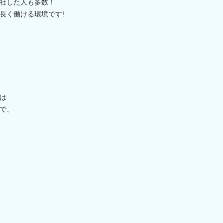
社した人も多数！
長く働ける環境です!
は
で、