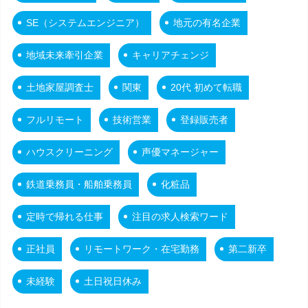
SE（システムエンジニア）
地元の有名企業
地域未来牽引企業
キャリアチェンジ
土地家屋調査士
関東
20代 初めて転職
フルリモート
技術営業
登録販売者
ハウスクリーニング
声優マネージャー
鉄道乗務員・船舶乗務員
化粧品
定時で帰れる仕事
注目の求人検索ワード
正社員
リモートワーク・在宅勤務
第二新卒
未経験
土日祝日休み