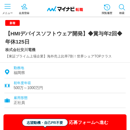
メニュー
会員登録
閲覧履歴
検索
新着
【HMIデバイスソフトウェア開発】◆賞与年2回◆
年休125日
株式会社安川電機
【東証プライム上場企業】海外売上比率7割！世界シェアTOPクラス
勤務地
福岡県
初年度年収
500万～1000万円
雇用形態
正社員
応募フォームへ進む
志望動機・自己PR不要