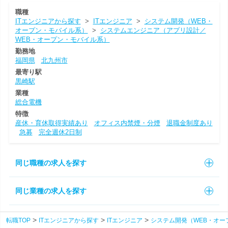
職種
ITエンジニアから探す
>
ITエンジニア
>
システム開発（WEB・
オープン・モバイル系）
>
システムエンジニア（アプリ設計／
WEB・オープン・モバイル系）
勤務地
福岡県
北九州市
最寄り駅
黒崎駅
業種
総合電機
特徴
産休・育休取得実績あり
オフィス内禁煙・分煙
退職金制度あり
急募
完全週休2日制
同じ職種の求人を探す
同じ業種の求人を探す
転職TOP
ITエンジニアから探す
ITエンジニア
システム開発（WEB・オー