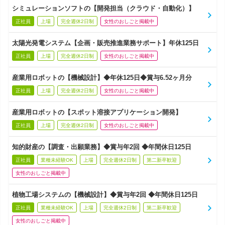
シミュレーションソフトの【開発担当（クラウド・自動化）】
正社員
上場
完全週休2日制
女性のおしごと掲載中
太陽光発電システム【企画・販売推進業務サポート】年休125日
正社員
上場
完全週休2日制
女性のおしごと掲載中
産業用ロボットの【機械設計】◆年休125日◆賞与6.52ヶ月分
正社員
上場
完全週休2日制
女性のおしごと掲載中
産業用ロボットの【スポット溶接アプリケーション開発】
正社員
上場
完全週休2日制
女性のおしごと掲載中
知的財産の【調査・出願業務】◆賞与年2回 ◆年間休日125日
正社員
業種未経験OK
上場
完全週休2日制
第二新卒歓迎
女性のおしごと掲載中
植物工場システムの【機械設計】◆賞与年2回 ◆年間休日125日
正社員
業種未経験OK
上場
完全週休2日制
第二新卒歓迎
女性のおしごと掲載中