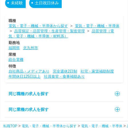
未経験
土日祝日休み
職種
電気・電子・機械・半導体から探す
>
電気・電子・機械・半導体
>
品質保証・品質管理・生産管理・製造管理
>
品質管理（電
気・電子・機械・半導体・材料系）
勤務地
福岡県
北九州市
業種
総合電機
特徴
自社商品・メディアあり
完全週休2日制
社宅・家賃補助制度
年間休日125日以上
社員食堂・食事補助あり
同じ職種の求人を探す
同じ業種の求人を探す
転職TOP
電気・電子・機械・半導体から探す
電気・電子・機械・半導体