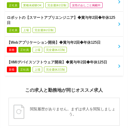
正社員
業種未経験OK
完全週休2日制
女性のおしごと掲載中
ロボットの【スマートアプリエンジニア】◆賞与年2回◆年休125
日
正社員
上場
完全週休2日制
【Webアプリケーション開発】◆賞与年2回◆年休125日
新着
正社員
上場
完全週休2日制
【HMIデバイスソフトウェア開発】◆賞与年2回◆年休125日
新着
正社員
上場
完全週休2日制
この求人と勤務地が同じオススメ求人
閲覧履歴がありません。まずは求人を閲覧しましょ
う。