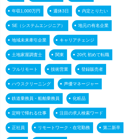
年収1,000万円
週休3日
内定とりたい
SE（システムエンジニア）
地元の有名企業
地域未来牽引企業
キャリアチェンジ
土地家屋調査士
関東
20代 初めて転職
フルリモート
技術営業
登録販売者
ハウスクリーニング
声優マネージャー
鉄道乗務員・船舶乗務員
化粧品
定時で帰れる仕事
注目の求人検索ワード
正社員
リモートワーク・在宅勤務
第二新卒