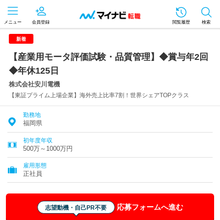
メニュー
会員登録
閲覧履歴
検索
新着
【産業用モータ評価試験・品質管理】◆賞与年2回
◆年休125日
株式会社安川電機
【東証プライム上場企業】海外売上比率7割！世界シェアTOPクラス
勤務地
福岡県
初年度年収
500万～1000万円
雇用形態
正社員
応募フォームへ進む
志望動機・自己PR不要