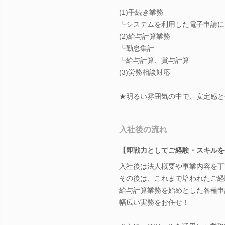
(1)手続き業務
┗システムを利用した電子申請に
(2)給与計算業務
┗勤怠集計
┗給与計算、賞与計算
(3)労務相談対応
★明るい雰囲気の中で、安定感と
入社後の流れ
【即戦力としてご経験・スキルを
入社後は法人概要や事業内容を丁
その後は、これまで培われたご経
給与計算業務を始めとした各種申
幅広い実務をお任せ！