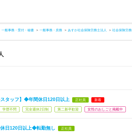
一般事務・受付・秘書
一般事務・庶務
あすか社会保険労務士法人
社会保険労務
人
スタッフ】◆年間休日120日以上
正社員
新着
学歴不問
完全週休2日制
第二新卒歓迎
女性のおしごと掲載中
休日120日以上◆転勤無し
正社員