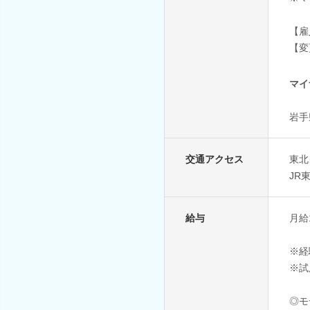
【雇
【変
マイ
岩手
交通アクセス
東北
JR
給与
月給1
※経
※試
◎モ