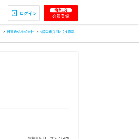
簡単1分
ログイン
会員登録
）
日東通信株式会社
<盛岡市採用>【技術職
情報更新日：2026/05/29