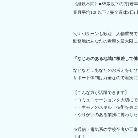
《経験不問》■35歳以下の方(若
業月平均10h以下 / 完全週休2日(土
＼U・Iターンも歓迎！人物重視
勤務地はあなたの希望を最大限に
「なじみのある地域に根差して働
などなど…あなたのお考えをぜひ
サポート体制は万全なので着実に
【こんな方が活躍できます】
・コミュニケーションを大切にで
・一生モノのスキル・技術を身に
・やりがいのある業務に携わりた
※通信・電気系の学校卒者や工事
ます！