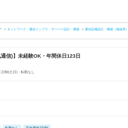
ア
ネットワーク・通信インフラ・サーバー設計・構築
通信設備設計・構築（無線系
通信)】未経験OK・年間休日123日
日制(土日)・転勤なし
転勤なし
完全週休2日制