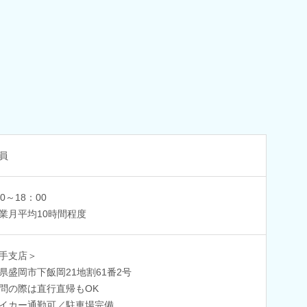
員
0～18：00
業月平均10時間程度
手支店＞
県盛岡市下飯岡21地割61番2号
問の際は直行直帰もOK
イカー通勤可／駐車場完備