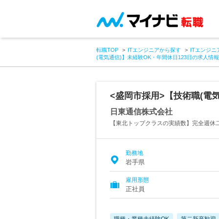
転職TOP
ITエンジニアから探す
ITエンジニ
(電気通信)】未経験OK・年間休日123日の求人情報
<盛岡市採用>【技術職(電気
日東通信株式会社
【東北トップクラスの実績数】完全週休二
勤務地
岩手県
雇用形態
正社員
職種・業種未経験OK
第二新卒歓迎