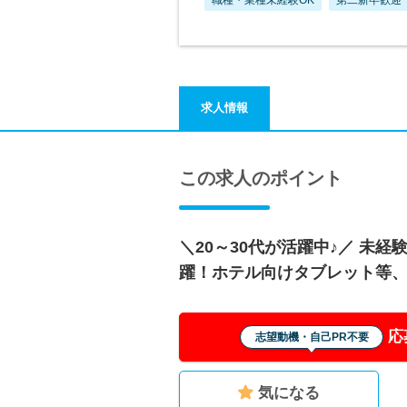
求人情報
この求人のポイント
＼20～30代が活躍中♪／ 未
躍！ホテル向けタブレット等
応
志望動機・自己PR不要
気になる