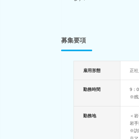
募集要項
雇用形態
正社
勤務時間
9：0
※残
勤務地
＜岩
岩手
※訪
※マ