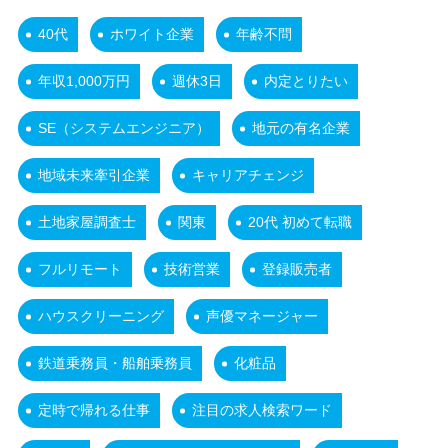
40代
ホワイト企業
年齢不問
年収1,000万円
週休3日
内定とりたい
SE（システムエンジニア）
地元の有名企業
地域未来牽引企業
キャリアチェンジ
土地家屋調査士
関東
20代 初めて転職
フルリモート
技術営業
登録販売者
ハウスクリーニング
声優マネージャー
鉄道乗務員・船舶乗務員
化粧品
定時で帰れる仕事
注目の求人検索ワード