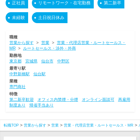
正社員
リモートワーク・在宅勤務
第二新卒
未経験
土日祝日休み
職種
営業から探す
>
営業
>
営業・代理店営業・ルートセールス・
MR
>
ルートセールス・渉外・外商
勤務地
東京都
宮城県
仙台市
中野区
最寄り駅
中野新橋駅
仙台駅
業種
専門商社
特徴
第二新卒歓迎
オフィス内禁煙・分煙
オンライン面談可
再雇用
制度あり
帰省手当あり
転職TOP
営業から探す
営業
営業・代理店営業・ルートセールス・MR