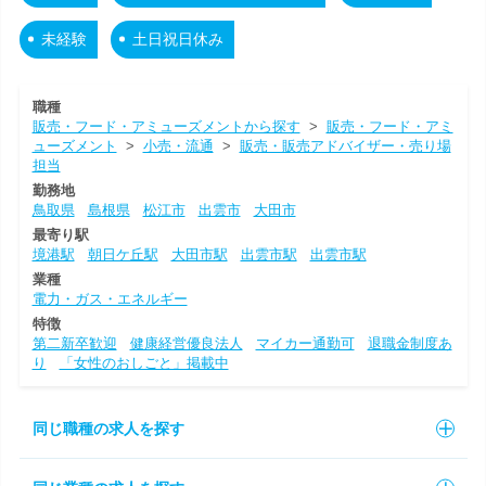
未経験
土日祝日休み
職種
販売・フード・アミューズメントから探す
>
販売・フード・アミ
ューズメント
>
小売・流通
>
販売・販売アドバイザー・売り場
担当
勤務地
鳥取県
島根県
松江市
出雲市
大田市
最寄り駅
境港駅
朝日ケ丘駅
大田市駅
出雲市駅
出雲市駅
業種
電力・ガス・エネルギー
特徴
第二新卒歓迎
健康経営優良法人
マイカー通勤可
退職金制度あ
り
「女性のおしごと」掲載中
同じ職種の求人を探す