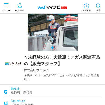
メニュー
会員登録
閲覧履歴
検索
＼未経験の方、大歓迎！／ガス関連商品
の【販売スタッフ】
株式会社ウミライ
★残り１枠！！★7月18日（土）マイナビ転職フェア島根出
展！
勤務地
鳥取県、島根県
初年度年収
350万～500万円