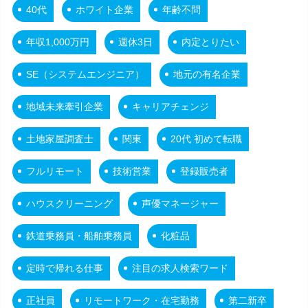
40代
ホワイト企業
年齢不問
年収1,000万円
週休3日
内定とりたい
SE（システムエンジニア）
地元の有名企業
地域未来牽引企業
キャリアチェンジ
土地家屋調査士
関東
20代 初めて転職
フルリモート
技術営業
登録販売者
ハウスクリーニング
声優マネージャー
鉄道乗務員・船舶乗務員
化粧品
定時で帰れる仕事
注目の求人検索ワード
正社員
リモートワーク・在宅勤務
第二新卒