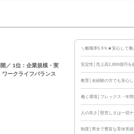
＼離職率5.9％★安心して
安定性│売上高1,800億円
開／ 1位：企業規模・実
位：ワークライフバランス
教育│未経験の方でも安心
働く環境│フレックス・年間
人の良さ│堅苦しさは一切
制度│男女で豊富な育休実