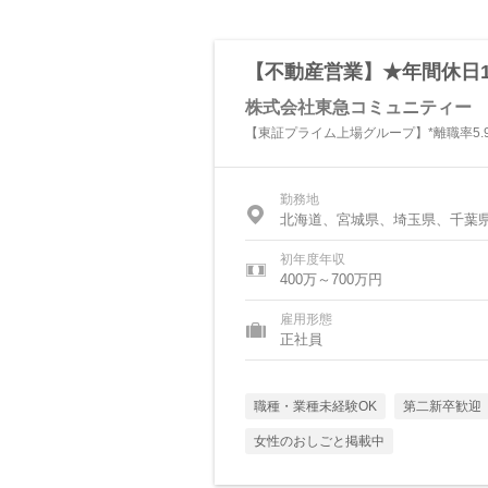
【不動産営業】★年間休日1
株式会社東急コミュニティー
【東証プライム上場グループ】*離職率5.
勤務地
北海道、宮城県、埼玉県、千葉
初年度年収
400万～700万円
雇用形態
正社員
職種・業種未経験OK
第二新卒歓迎
女性のおしごと掲載中