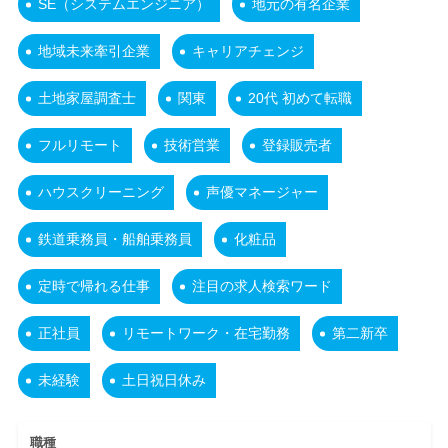
SE（システムエンジニア）
地元の有名企業
地域未来牽引企業
キャリアチェンジ
土地家屋調査士
関東
20代 初めて転職
フルリモート
技術営業
登録販売者
ハウスクリーニング
声優マネージャー
鉄道乗務員・船舶乗務員
化粧品
定時で帰れる仕事
注目の求人検索ワード
正社員
リモートワーク・在宅勤務
第二新卒
未経験
土日祝日休み
職種