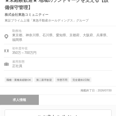
★未経験歓迎★ 地域のランドマークを支える【設
備保守管理】
株式会社東急コミュニティー
東証プライム上場「東急不動産ホールディングス」グループ
勤務地
東京都、神奈川県、石川県、愛知県、京都府、大阪府、兵庫県、
福岡県
初年度年収
350万～700万円
雇用形態
正社員
職種・業種未経験OK
第二新卒歓迎
学歴不問
完全週休2日制
掲載終了日：2026/07/30
求人情報