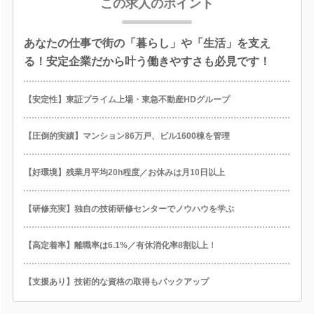
この求人のポイント
あなたの仕事で街の「暮らし」や「生活」を支え
る！安定企業だから叶う働きやすさも必見です！
【安定性】東証プライム上場・東急不動産HDグループ
【圧倒的実績】マンション86万戸、ビル1600棟を管理
【好環境】残業月平均20h程度／お休みは月10日以上
【研修充実】独自の技術研修センターでノウハウを学ぶ
【高定着率】離職率は6.1%／有休消化率8割以上！
【支援あり】技術的な資格の取得もバックアップ