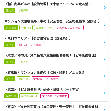
《柏》商業ビルの【設備管理】★東急グループの安定基盤！
正社員
学歴不問
マンション大規模修繕工事の【安全管理・安全衛生指導（建築）】
契約社員
学歴不問
完全週休2日制
女性のおしごと掲載中
＜東日本エリア＞【公営住宅管理（設備系）】
正社員
女性のおしごと掲載中
《東京／神奈川》第二種電気主任技術者募集！【ビル設備管理】
正社員
学歴不問
《首都圏》マンション設備の【点検・診断】／土日休み
正社員
学歴不問
女性のおしごと掲載中
《東京》【ビル設備管理】研修・資格サポート充実
契約社員
業種未経験OK
女性のおしごと掲載中
《東京》ビル改装工事の【施工管理・安全管理】主任技術者候補