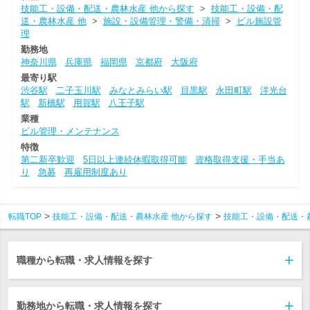
技能工・設備・配送・農林水産 他から探す
>
技能工・設備・配
送・農林水産 他
>
施設・設備管理・警備・清掃
>
ビル施設管
理
勤務地
神奈川県
兵庫県
福岡県
京都府
大阪府
最寄り駅
渋谷駅
二子玉川駅
みなとみらい駅
目黒駅
永田町駅
洋光台
駅
新橋駅
用賀駅
八王子駅
業種
ビル管理・メンテナンス
特徴
第二新卒歓迎
5日以上連続休暇取得可能
資格取得支援・手当あ
り
急募
再雇用制度あり
転職TOP
技能工・設備・配送・農林水産 他から探す
技能工・設備・配送・
職種から転職・求人情報を探す
勤務地から転職・求人情報を探す