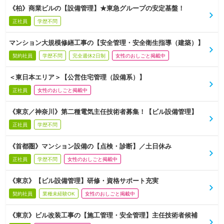
《柏》商業ビルの【設備管理】★東急グループの安定基盤！
正社員
学歴不問
マンション大規模修繕工事の【安全管理・安全衛生指導（建築）】
契約社員
学歴不問
完全週休2日制
女性のおしごと掲載中
＜東日本エリア＞【公営住宅管理（設備系）】
正社員
女性のおしごと掲載中
《東京／神奈川》第二種電気主任技術者募集！【ビル設備管理】
正社員
学歴不問
《首都圏》マンション設備の【点検・診断】／土日休み
正社員
学歴不問
女性のおしごと掲載中
《東京》【ビル設備管理】研修・資格サポート充実
契約社員
業種未経験OK
女性のおしごと掲載中
《東京》ビル改装工事の【施工管理・安全管理】主任技術者候補