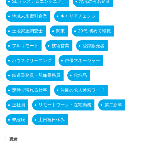
SE（システムエンジニア）
地元の有名企業
地域未来牽引企業
キャリアチェンジ
土地家屋調査士
関東
20代 初めて転職
フルリモート
技術営業
登録販売者
ハウスクリーニング
声優マネージャー
鉄道乗務員・船舶乗務員
化粧品
定時で帰れる仕事
注目の求人検索ワード
正社員
リモートワーク・在宅勤務
第二新卒
未経験
土日祝日休み
職種