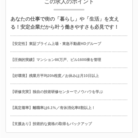
この求人のポイント
あなたの仕事で街の「暮らし」や「生活」を支え
る！安定企業だから叶う働きやすさも必見です！
【安定性】東証プライム上場・東急不動産HDグループ
【圧倒的実績】マンション86万戸、ビル1600棟を管理
【好環境】残業月平均20h程度／お休みは月10日以上
【研修充実】独自の技術研修センターでノウハウを学ぶ
【高定着率】離職率は6.1%／有休消化率8割以上！
【支援あり】技術的な資格の取得もバックアップ