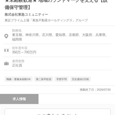
★未経験歓迎★ 地域のランドマークを支える【設
備保守管理】
株式会社東急コミュニティー
東証プライム上場「東急不動産ホールディングス」グループ
勤務地
東京都、神奈川県、石川県、愛知県、京都府、大阪府、兵庫県、
福岡県
初年度年収
350万～700万円
雇用形態
正社員
職種・業種未経験OK
第二新卒歓迎
学歴不問
完全週休2日制
掲載終了日：2026/07/30
求人情報