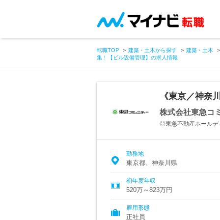
転職TOP
建築・土木から探す
建築・土木
集！【ビル設備管理】の求人情報
《東京／神奈
株式会社東急コ
◎東急不動産ホールデ
勤務地
東京都、神奈川県
初年度年収
520万～823万円
雇用形態
正社員