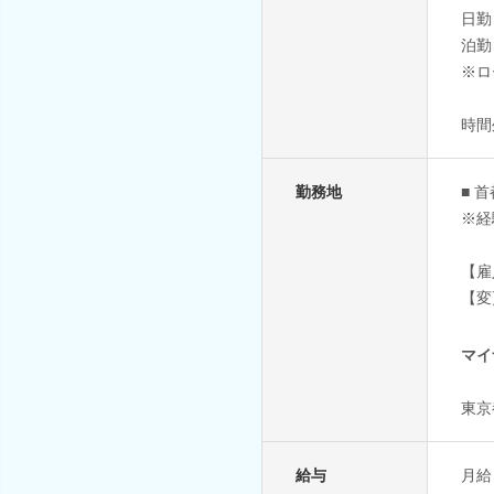
日勤
泊勤
※ロ
時間
勤務地
■ 
※経
【雇
【変
マイ
東京
給与
月給 