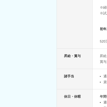
※経
※試
初年
52
昇給・賞与
昇給
賞与
諸手当
通
資
休日・休暇
年間
週