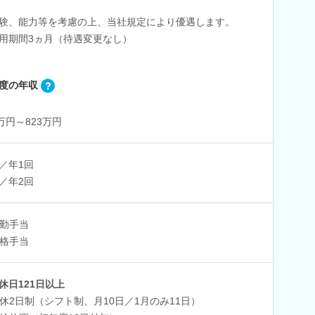
験、能力等を考慮の上、当社規定により優遇します。
用期間3ヵ月（待遇変更なし）
度の年収
0万円～823万円
／年1回
／年2回
勤手当
格手当
休日121日以上
休2日制（シフト制、月10日／1月のみ11日）