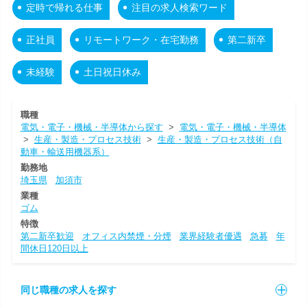
定時で帰れる仕事
注目の求人検索ワード
正社員
リモートワーク・在宅勤務
第二新卒
未経験
土日祝日休み
職種
電気・電子・機械・半導体から探す
>
電気・電子・機械・半導体
>
生産・製造・プロセス技術
>
生産・製造・プロセス技術（自
動車・輸送用機器系）
勤務地
埼玉県
加須市
業種
ゴム
特徴
第二新卒歓迎
オフィス内禁煙・分煙
業界経験者優遇
急募
年
間休日120日以上
同じ職種の求人を探す