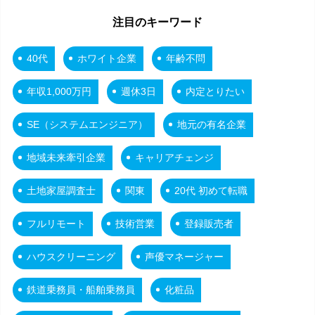
注目のキーワード
40代
ホワイト企業
年齢不問
年収1,000万円
週休3日
内定とりたい
SE（システムエンジニア）
地元の有名企業
地域未来牽引企業
キャリアチェンジ
土地家屋調査士
関東
20代 初めて転職
フルリモート
技術営業
登録販売者
ハウスクリーニング
声優マネージャー
鉄道乗務員・船舶乗務員
化粧品