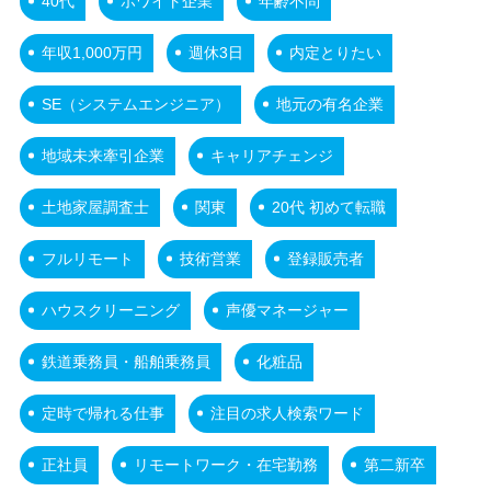
40代
ホワイト企業
年齢不問
年収1,000万円
週休3日
内定とりたい
SE（システムエンジニア）
地元の有名企業
地域未来牽引企業
キャリアチェンジ
土地家屋調査士
関東
20代 初めて転職
フルリモート
技術営業
登録販売者
ハウスクリーニング
声優マネージャー
鉄道乗務員・船舶乗務員
化粧品
定時で帰れる仕事
注目の求人検索ワード
正社員
リモートワーク・在宅勤務
第二新卒