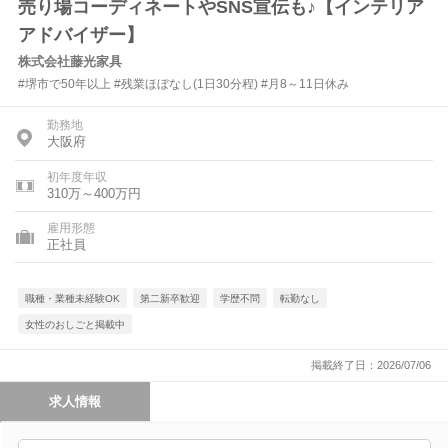
売り場コーディネートやSNS宣伝も♪【インテリア
アドバイザー】
株式会社藤光家具
#堺市で50年以上 #残業ほぼなし(1日30分程) #月8～11日休み
勤務地
大阪府
初年度年収
310万～400万円
雇用形態
正社員
職種・業種未経験OK
第二新卒歓迎
学歴不問
転勤なし
女性のおしごと掲載中
掲載終了日：2026/07/06
求人情報