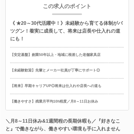
この求人のポイント
《 ★20～30代活躍中！》未経験から育てる体制がバ
ツグン！着実に成長して、将来は店長や仕入れの道
にも！
【安定基盤】創業50年以上・地域に根差した老舗家具店
【未経験歓迎】先輩とメーカー社員が丁寧にサポート◎
【将来】早期キャリアUP◎将来は仕入れや店長への道も
【働きやすさ】残業月平均10h程度／月8～11日お休み
＼月8～11日休み&1週間程の長期休暇も／『好きなこ
と』で働きながら、働きやすい環境も手に入れません