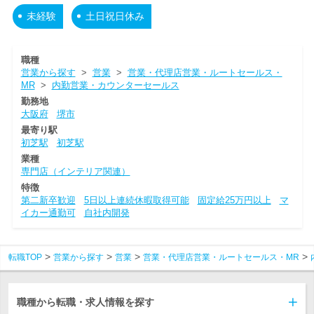
未経験
土日祝日休み
職種
営業から探す
>
営業
>
営業・代理店営業・ルートセールス・
MR
>
内勤営業・カウンターセールス
勤務地
大阪府
堺市
最寄り駅
初芝駅
初芝駅
業種
専門店（インテリア関連）
特徴
第二新卒歓迎
5日以上連続休暇取得可能
固定給25万円以上
マ
イカー通勤可
自社内開発
転職TOP
営業から探す
営業
営業・代理店営業・ルートセールス・MR
職種から転職・求人情報を探す