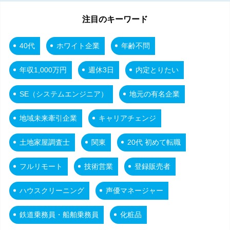
注目のキーワード
40代
ホワイト企業
年齢不問
年収1,000万円
週休3日
内定とりたい
SE（システムエンジニア）
地元の有名企業
地域未来牽引企業
キャリアチェンジ
土地家屋調査士
関東
20代 初めて転職
フルリモート
技術営業
登録販売者
ハウスクリーニング
声優マネージャー
鉄道乗務員・船舶乗務員
化粧品