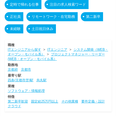
定時で帰れる仕事
注目の求人検索ワード
正社員
リモートワーク・在宅勤務
第二新卒
未経験
土日祝日休み
職種
ITエンジニアから探す
>
ITエンジニア
>
システム開発（WEB・
オープン・モバイル系）
>
プロジェクトマネジャー・リーダー
(WEB・オープン・モバイル系）
勤務地
京都府
京都市
最寄り駅
四条(京都市営)駅
烏丸駅
業種
ソフトウェア・情報処理
特徴
第二新卒歓迎
固定給25万円以上
その他業種
要件定義・設計
クラウド