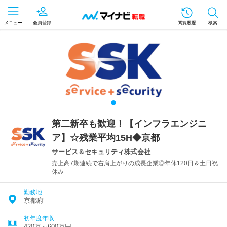
メニュー
会員登録
閲覧履歴
検索
第二新卒も歓迎！【インフラエンジニ
ア】☆残業平均15H◆京都
サービス＆セキュリティ株式会社
売上高7期連続で右肩上がりの成長企業◎年休120日＆土日祝
休み
勤務地
京都府
初年度年収
420万～600万円