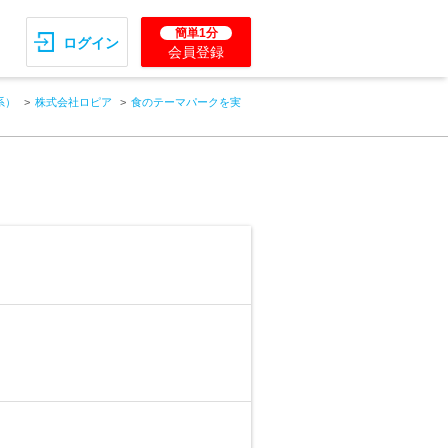
簡単1分
ログイン
会員登録
系）
株式会社ロピア
食のテーマパークを実