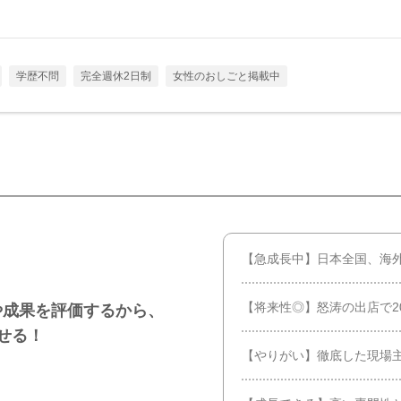
学歴不問
完全週休2日制
女性のおしごと掲載中
【急成長中】日本全国、海外
【将来性◎】怒涛の出店で2
や成果を評価するから、
せる！
【やりがい】徹底した現場