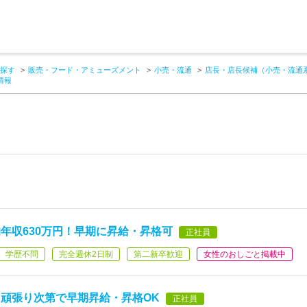
探す
販売・フード・アミューズメント
小売・流通
店長・店長候補（小売・流通
情報
年収630万円！早期に昇給・昇格可
正社員
学歴不問
完全週休2日制
第二新卒歓迎
女性のおしごと掲載中
頑張り次第で早期昇給・昇格OK
正社員