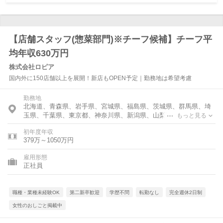
【店舗スタッフ(惣菜部門)※チーフ候補】チーフ平
均年収630万円
株式会社ロピア
国内外に150店舗以上を展開！新店もOPEN予定｜勤務地は希望考慮
勤務地
北海道、青森県、岩手県、宮城県、福島県、茨城県、群馬県、埼
玉県、千葉県、東京都、神奈川県、新潟県、山梨県、長野県、岐
もっと見る
阜県、静岡県、愛知県、三重県、京都府、大阪府、兵庫県、奈良
初年度年収
県、広島県、福岡県
379万～1050万円
雇用形態
正社員
職種・業種未経験OK
第二新卒歓迎
学歴不問
転勤なし
完全週休2日制
女性のおしごと掲載中