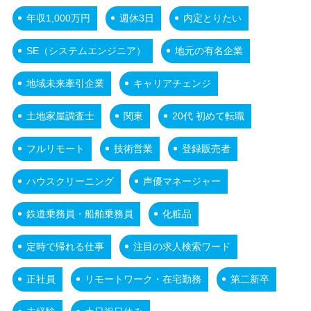
年収1,000万円
週休3日
内定とりたい
SE（システムエンジニア）
地元の有名企業
地域未来牽引企業
キャリアチェンジ
土地家屋調査士
関東
20代 初めて転職
フルリモート
技術営業
登録販売者
ハウスクリーニング
声優マネージャー
鉄道乗務員・船舶乗務員
化粧品
定時で帰れる仕事
注目の求人検索ワード
正社員
リモートワーク・在宅勤務
第二新卒