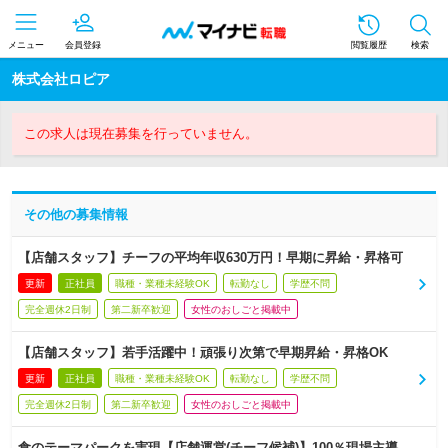
メニュー
会員登録
閲覧履歴
検索
株式会社ロピア
この求人は現在募集を行っていません。
その他の募集情報
【店舗スタッフ】チーフの平均年収630万円！早期に昇給・昇格可
更新
正社員
職種・業種未経験OK
転勤なし
学歴不問
完全週休2日制
第二新卒歓迎
女性のおしごと掲載中
【店舗スタッフ】若手活躍中！頑張り次第で早期昇給・昇格OK
更新
正社員
職種・業種未経験OK
転勤なし
学歴不問
完全週休2日制
第二新卒歓迎
女性のおしごと掲載中
食のテーマパークを実現【店舗運営(チーフ候補)】100％現場主導