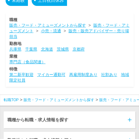
未経験
土日祝日休み
職種
販売・フード・アミューズメントから探す
>
販売・フード・アミ
ューズメント
>
小売・流通
>
販売・販売アドバイザー・売り場
担当
勤務地
兵庫県
千葉県
北海道
茨城県
京都府
業種
専門店（食品関連）
特徴
第二新卒歓迎
マイカー通勤可
再雇用制度あり
社割あり
地域
限定社員
転職TOP
販売・フード・アミューズメントから探す
販売・フード・アミュ
職種から転職・求人情報を探す