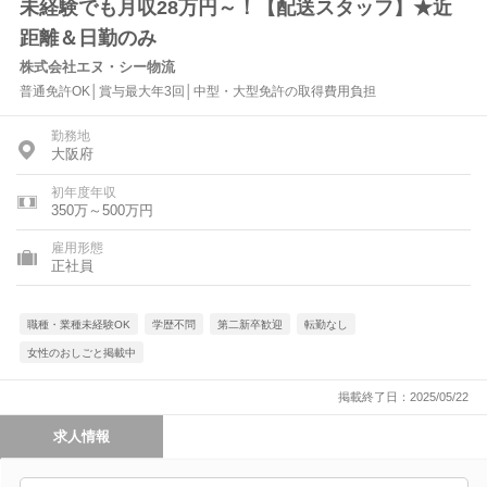
未経験でも月収28万円～！【配送スタッフ】★近
距離＆日勤のみ
株式会社エヌ・シー物流
普通免許OK│賞与最大年3回│中型・大型免許の取得費用負担
勤務地
大阪府
初年度年収
350万～500万円
雇用形態
正社員
職種・業種未経験OK
学歴不問
第二新卒歓迎
転勤なし
女性のおしごと掲載中
掲載終了日：2025/05/22
求人情報