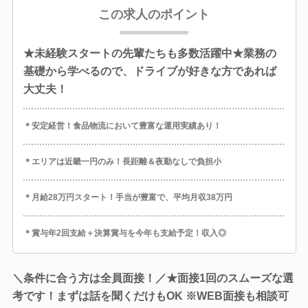
この求人のポイント
★未経験スタートの先輩たちも多数活躍中★業務の
基礎から学べるので、ドライブが好きな方であれば
大丈夫！
＊安定経営！食品物流において豊富な運用実績あり！
＊エリアは近畿一円のみ！長距離＆夜勤なしで負担小
＊月給28万円スタート！手当が豊富で、平均月収38万円
＊賞与年2回支給＋決算賞与を今年も支給予定！収入◎
＼条件に合う方は全員面接！／★面接1回のスムーズな選
考です！まずは話を聞くだけもOK ※WEB面接も相談可