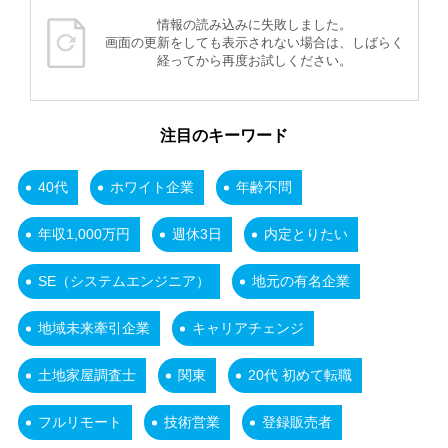
情報の読み込みに失敗しました。
画面の更新をしても表示されない場合は、しばらく
経ってから再度お試しください。
注目のキーワード
40代
ホワイト企業
年齢不問
年収1,000万円
週休3日
内定とりたい
SE（システムエンジニア）
地元の有名企業
地域未来牽引企業
キャリアチェンジ
土地家屋調査士
関東
20代 初めて転職
フルリモート
技術営業
登録販売者