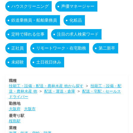
ハウスクリーニング
声優マネージャー
鉄道乗務員・船舶乗務員
化粧品
定時で帰れる仕事
注目の求人検索ワード
正社員
リモートワーク・在宅勤務
第二新卒
未経験
土日祝日休み
職種
技能工・設備・配送・農林水産 他から探す
>
技能工・設備・配
送・農林水産 他
>
配送・運送・倉庫
>
配送・宅配・セールス
ドライバー
勤務地
大阪府
大阪市
最寄り駅
桜島駅
業種