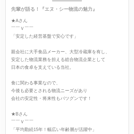
先輩が語る！『エヌ・シー物流の魅力』
★Aさん
￣￣Ｖ￣￣
「安定した経営基盤で安心です」
親会社に大手食品メーカー、大型冷蔵庫を有し、
安定した物流業務を担える総合物流企業として
日本の食卓を支えている当社。
食に関わる事業なので、
今後も必要とされる物流ニーズがあり
会社の安定性・将来性もバツグンです！
★Bさん
￣￣Ｖ￣￣
「平均勤続15年！幅広い年齢層が活躍中」