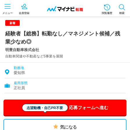
メニュー
会員登録
閲覧履歴
検索
新着
経験者【総務】転勤なし／マネジメント候補／残
業少なめ◎
明豊自動車株式会社
自動車関連や不動産など5事業を展開
勤務地
愛知県
雇用形態
正社員
応募フォームへ進む
志望動機・自己PR不要
気になる