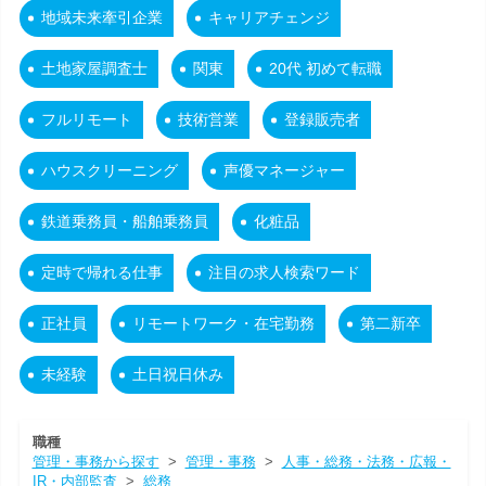
地域未来牽引企業
キャリアチェンジ
土地家屋調査士
関東
20代 初めて転職
フルリモート
技術営業
登録販売者
ハウスクリーニング
声優マネージャー
鉄道乗務員・船舶乗務員
化粧品
定時で帰れる仕事
注目の求人検索ワード
正社員
リモートワーク・在宅勤務
第二新卒
未経験
土日祝日休み
職種
管理・事務から探す
>
管理・事務
>
人事・総務・法務・広報・
IR・内部監査
>
総務