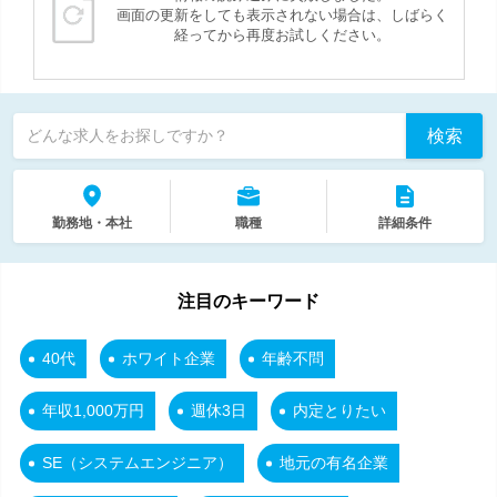
画面の更新をしても表示されない場合は、しばらく
経ってから再度お試しください。
検索
どんな求人をお探しですか？
勤務地・本社
職種
詳細条件
注目のキーワード
40代
ホワイト企業
年齢不問
年収1,000万円
週休3日
内定とりたい
SE（システムエンジニア）
地元の有名企業