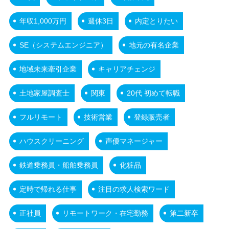
年収1,000万円
週休3日
内定とりたい
SE（システムエンジニア）
地元の有名企業
地域未来牽引企業
キャリアチェンジ
土地家屋調査士
関東
20代 初めて転職
フルリモート
技術営業
登録販売者
ハウスクリーニング
声優マネージャー
鉄道乗務員・船舶乗務員
化粧品
定時で帰れる仕事
注目の求人検索ワード
正社員
リモートワーク・在宅勤務
第二新卒