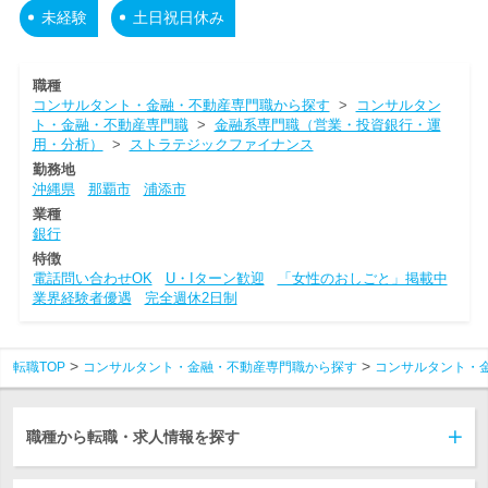
未経験
土日祝日休み
職種
コンサルタント・金融・不動産専門職から探す
>
コンサルタン
ト・金融・不動産専門職
>
金融系専門職（営業・投資銀行・運
用・分析）
>
ストラテジックファイナンス
勤務地
沖縄県
那覇市
浦添市
業種
銀行
特徴
電話問い合わせOK
U・Iターン歓迎
「女性のおしごと」掲載中
業界経験者優遇
完全週休2日制
転職TOP
コンサルタント・金融・不動産専門職から探す
コンサルタント・
職種から転職・求人情報を探す