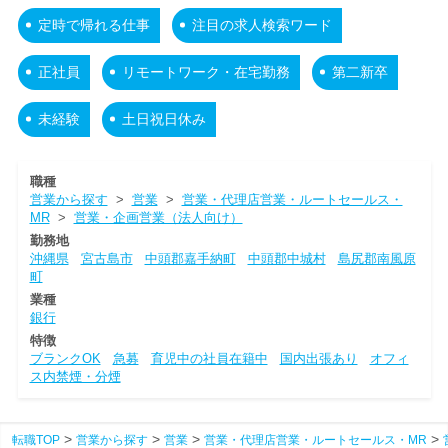
定時で帰れる仕事
注目の求人検索ワード
正社員
リモートワーク・在宅勤務
第二新卒
未経験
土日祝日休み
職種
営業から探す
>
営業
>
営業・代理店営業・ルートセールス・
MR
>
営業・企画営業（法人向け）
勤務地
沖縄県
宮古島市
中頭郡嘉手納町
中頭郡中城村
島尻郡南風原
町
業種
銀行
特徴
ブランクOK
急募
育児中の社員在籍中
国内出張あり
オフィ
ス内禁煙・分煙
転職TOP
営業から探す
営業
営業・代理店営業・ルートセールス・MR