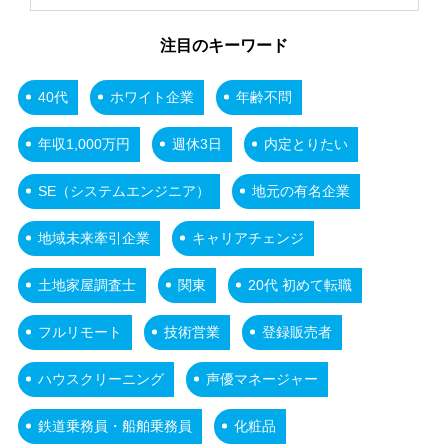
注目のキーワード
40代
ホワイト企業
年齢不問
年収1,000万円
週休3日
内定とりたい
SE（システムエンジニア）
地元の有名企業
地域未来牽引企業
キャリアチェンジ
土地家屋調査士
関東
20代 初めて転職
フルリモート
技術営業
登録販売者
ハウスクリーニング
声優マネージャー
鉄道乗務員・船舶乗務員
化粧品