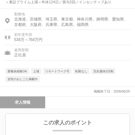
＜東証プライム上場＞年休124日／賞与2回／インセンティブあり
勤務地
北海道、宮城県、埼玉県、東京都、神奈川県、静岡県、愛知県、
京都府、大阪府、兵庫県、広島県、福岡県
初年度年収
534万～764万円
雇用形態
正社員
業種未経験OK
上場
リモートワーク可
転勤なし
完全週休2日制
女性のおしごと掲載中
掲載終了日：2026/06/25
求人情報
この求人のポイント