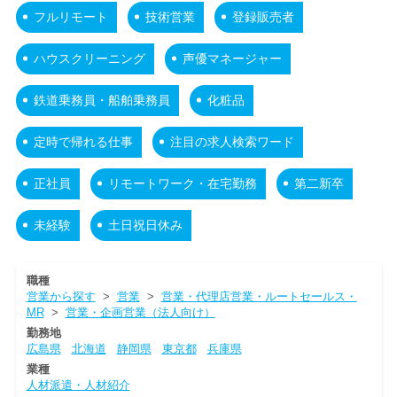
フルリモート
技術営業
登録販売者
ハウスクリーニング
声優マネージャー
鉄道乗務員・船舶乗務員
化粧品
定時で帰れる仕事
注目の求人検索ワード
正社員
リモートワーク・在宅勤務
第二新卒
未経験
土日祝日休み
職種
営業から探す
>
営業
>
営業・代理店営業・ルートセールス・
MR
>
営業・企画営業（法人向け）
勤務地
広島県
北海道
静岡県
東京都
兵庫県
業種
人材派遣・人材紹介