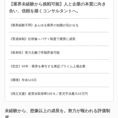
【業界未経験から挑戦可能】人と企業の本質に向き
合い、信頼を築くコンサルタントへ。
《業界経験不問》あらゆる業界の知識が活かせる
《育成体制》社研修＋バディ制度で着実に成長
《将来性》実力主義で早期昇進可能
《安定》50年・業界を牽引する東証プライム上場企業
《環境》年休124日
《両立支援》産育休取得率100％／育児手当最大10万円
未経験から、想像以上の成長を。努力が報われる評価制
度。