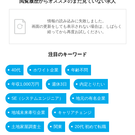
閲覧履歴からオススメのまだ見ていない求人
情報の読み込みに失敗しました。
画面の更新をしても表示されない場合は、しばらく
経ってから再度お試しください。
注目のキーワード
40代
ホワイト企業
年齢不問
年収1,000万円
週休3日
内定とりたい
SE（システムエンジニア）
地元の有名企業
地域未来牽引企業
キャリアチェンジ
土地家屋調査士
関東
20代 初めて転職