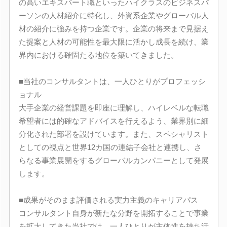
の高いエキスパート職といったハイクラスのビジネスパ
ーソンの人材紹介に特化し、外資系企業やグローバル人
材の紹介に強みを持つ企業です。企業の将来まで見据え
た提案と人材の可能性を最大限に活かし成長を続け、業
界内における確固たる地位を築いてきました。
■当社のコンサルタントは、一人ひとりがプロフェッシ
ョナル
大手企業の経営課題を即座に理解し、ハイレベルな転職
希望者には的確なアドバイスを行えるよう、業界別に細
分化された部署を設けています。また、スペシャリスト
としての視点と世界12カ国の連結子会社と連携し、さ
らなる事業展開をするグローバルカンパニーとして発展
します。
■成果がそのまま評価される実力主義のキャリアパス
コンサルタント自身が新たな分野を開拓することで事業
を拡大してきた当社では、一人ひとりが主体性を持ち活