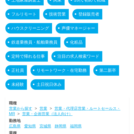
フルリモート
技術営業
登録販売者
ハウスクリーニング
声優マネージャー
鉄道乗務員・船舶乗務員
化粧品
定時で帰れる仕事
注目の求人検索ワード
正社員
リモートワーク・在宅勤務
第二新卒
未経験
土日祝日休み
職種
営業から探す
>
営業
>
営業・代理店営業・ルートセールス・
MR
>
営業・企画営業（法人向け）
勤務地
広島県
愛知県
宮城県
静岡県
福岡県
業種