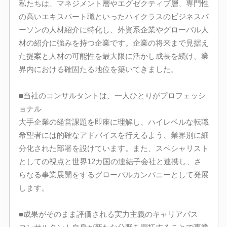
私たちは、マネジメント層やエグゼクティブ層、専門性
の高いエキスパート職といったハイクラスのビジネスパ
ーソンの人材紹介に特化し、外資系企業やグローバル人
材の紹介に強みを持つ企業です。企業の将来まで見据え
た提案と人材の可能性を最大限に活かし成長を続け、業
界内における確固たる地位を築いてきました。
■当社のコンサルタントは、一人ひとりがプロフェッシ
ョナル
大手企業の経営課題を即座に理解し、ハイレベルな転職
希望者には的確なアドバイスを行えるよう、業界別に細
分化された部署を設けています。また、スペシャリスト
としての視点と世界12カ国の連結子会社と連携し、さ
らなる事業展開をするグローバルカンパニーとして発展
します。
■成果がそのまま評価される実力主義のキャリアパス