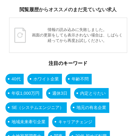
閲覧履歴からオススメのまだ見ていない求人
情報の読み込みに失敗しました。
画面の更新をしても表示されない場合は、しばらく
経ってから再度お試しください。
注目のキーワード
40代
ホワイト企業
年齢不問
年収1,000万円
週休3日
内定とりたい
SE（システムエンジニア）
地元の有名企業
地域未来牽引企業
キャリアチェンジ
土地家屋調査士
関東
20代 初めて転職