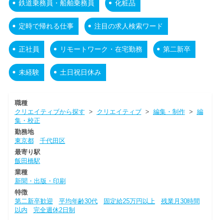
鉄道乗務員・船舶乗務員
化粧品
定時で帰れる仕事
注目の求人検索ワード
正社員
リモートワーク・在宅勤務
第二新卒
未経験
土日祝日休み
職種
クリエイティブから探す
>
クリエイティブ
>
編集・制作
>
編
集・校正
勤務地
東京都
千代田区
最寄り駅
飯田橋駅
業種
新聞・出版・印刷
特徴
第二新卒歓迎
平均年齢30代
固定給25万円以上
残業月30時間
以内
完全週休2日制