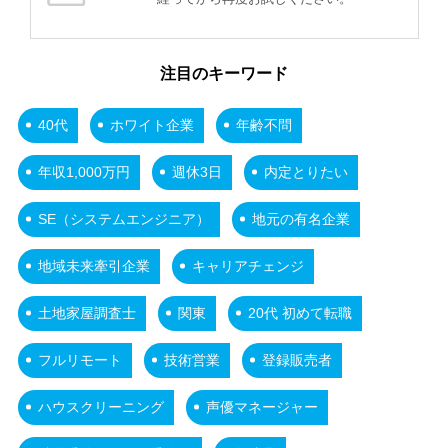
注目のキーワード
40代
ホワイト企業
年齢不問
年収1,000万円
週休3日
内定とりたい
SE（システムエンジニア）
地元の有名企業
地域未来牽引企業
キャリアチェンジ
土地家屋調査士
関東
20代 初めて転職
フルリモート
技術営業
登録販売者
ハウスクリーニング
声優マネージャー