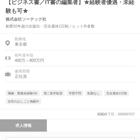
【ビジネス書／IT書の編集者】★経験者優遇・未経
験も可★
株式会社ソーテック社
創業50年超の出版社・完全週休2日制／ヒット作多数
勤務地
東京都
初年度年収
400万～800万円
雇用形態
正社員
職種・業種未経験OK
第二新卒歓迎
学歴不問
転勤なし
完全週休2日制
女性のおしごと掲載中
掲載終了日：2026/07/27
求人情報