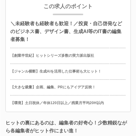
この求人のポイント
＼未経験者も経験者も歓迎！／投資・自己啓発など
のビジネス書、デザイン書、生成AI等のIT書の編集
者募集！
【創業半世紀】ヒットシリーズ多数の実力派出版社
【ジャンル横断】生成AIを活用した仕事術も大ヒット！
【大きな裁量】企画、編集、PRにもアイデア反映！
【環境】土日祝休／年休120日以上／残業月平均20H以内
ヒットの裏にあるのは、編集者の好奇心！少数精鋭なが
ら各編集者がヒット作にまい進！