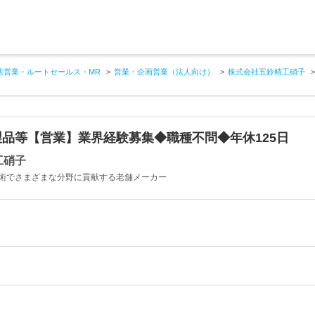
店営業・ルートセールス・MR
営業・企画営業（法人向け）
株式会社五鈴精工硝子
品等【営業】業界経験募集◆職種不問◆年休125日
工硝子
の技術でさまざまな分野に貢献する老舗メーカー