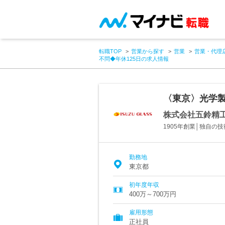
転職TOP
営業から探す
営業
営業・代理
不問◆年休125日の求人情報
〈東京〉光学製
株式会社五鈴精
1905年創業│独自
勤務地
東京都
初年度年収
400万～700万円
雇用形態
正社員