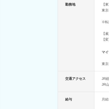
勤務地
【東
東京
※転
【雇
【変
マイ
東京
交通アクセス
JR
JR
給与
月給3