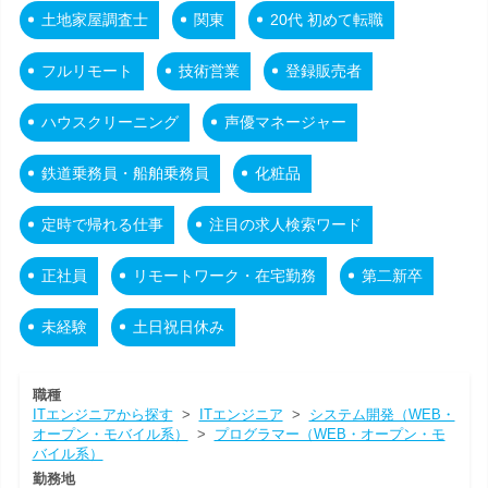
土地家屋調査士
関東
20代 初めて転職
フルリモート
技術営業
登録販売者
ハウスクリーニング
声優マネージャー
鉄道乗務員・船舶乗務員
化粧品
定時で帰れる仕事
注目の求人検索ワード
正社員
リモートワーク・在宅勤務
第二新卒
未経験
土日祝日休み
職種
ITエンジニアから探す
>
ITエンジニア
>
システム開発（WEB・
オープン・モバイル系）
>
プログラマー（WEB・オープン・モ
バイル系）
勤務地