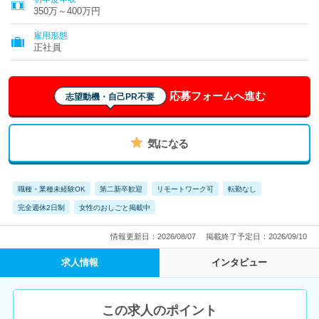
川県、愛媛県、福岡県、熊本県、大分県
350万～400万円
雇用形態
正社員
応募フォームへ進む
志望動機・自己PR不要
気になる
職種・業種未経験OK
第二新卒歓迎
リモートワーク可
転勤なし
完全週休2日制
女性のおしごと掲載中
情報更新日：2026/08/07
掲載終了予定日：2026/09/10
求人情報
インタビュー
この求人のポイント