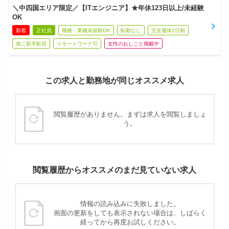
＼中四国エリア限定／【ITエンジニア】★年休123日以上/未経験
OK
新着
正社員
職種・業種未経験OK
転勤なし
完全週休2日制
第二新卒歓迎
リモートワーク可
女性のおしごと掲載中
この求人と勤務地が同じオススメ求人
閲覧履歴がありません。まずは求人を閲覧しましょ
う。
閲覧履歴からオススメのまだ見ていない求人
情報の読み込みに失敗しました。
画面の更新をしても表示されない場合は、しばらく
経ってから再度お試しください。