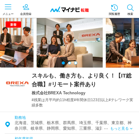
メニュー
会員登録
閲覧履歴
検索
新着
スキルも、働き方も、より良く！【IT総
合職】#リモート案件あり
株式会社BREXA Technology
#残業は月平均約11h程度#年間休日123日以上#テレワーク実
績多数
勤務地
北海道、茨城県、栃木県、群馬県、埼玉県、千葉県、東京都、神
奈川県、岐阜県、静岡県、愛知県、三重県、滋賀県、京都府、大
もっと見る
阪府、兵庫県、奈良県、和歌山県、岡山県、山口県、徳島県、香
初年度年収