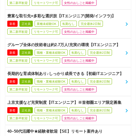
第二新卒歓迎
リモートワーク可
女性のおしごと掲載中
豊富な取引先×多彩な選択肢【ITエンジニア(開発/インフラ)】
新着
正社員
業種未経験OK
転勤なし
完全週休2日制
第二新卒歓迎
リモートワーク可
女性のおしごと掲載中
グループ全体の技術者は約2.7万人!充実の環境【ITエンジニア】
新着
正社員
職種・業種未経験OK
転勤なし
完全週休2日制
第二新卒歓迎
リモートワーク可
女性のおしごと掲載中
長期的な育成体制あり♪しっかり成長できる【初級ITエンジニア】
新着
正社員
職種・業種未経験OK
転勤なし
完全週休2日制
第二新卒歓迎
リモートワーク可
女性のおしごと掲載中
上京支援など充実制度【ITエンジニア】※首都圏エリア限定募集
新着
正社員
職種・業種未経験OK
転勤なし
完全週休2日制
第二新卒歓迎
リモートワーク可
女性のおしごと掲載中
40~50代活躍中★経験者歓迎【SE】リモート案件あり