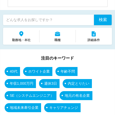
検索
どんな求人をお探しですか？
勤務地・本社
職種
詳細条件
注目のキーワード
40代
ホワイト企業
年齢不問
年収1,000万円
週休3日
内定とりたい
SE（システムエンジニア）
地元の有名企業
地域未来牽引企業
キャリアチェンジ