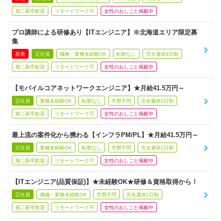
第二新卒歓迎
リモートワーク可
女性のおしごと掲載中
プロ講師による研修あり【ITエンジニア】※北海道エリア限定募
集
新着
正社員
職種・業種未経験OK
転勤なし
完全週休2日制
第二新卒歓迎
リモートワーク可
女性のおしごと掲載中
【モバイルコアネットワークエンジニア】★月給41.5万円～
正社員
業種未経験OK
転勤なし
学歴不問
完全週休2日制
第二新卒歓迎
リモートワーク可
女性のおしごと掲載中
最上流の案件化から携わる【インフラPM/PL】★月給41.5万円～
正社員
業種未経験OK
転勤なし
学歴不問
完全週休2日制
第二新卒歓迎
リモートワーク可
女性のおしごと掲載中
【ITエンジニア(品質保証)】★未経験OK★研修＆資格取得から！
正社員
職種・業種未経験OK
学歴不問
完全週休2日制
第二新卒歓迎
リモートワーク可
女性のおしごと掲載中