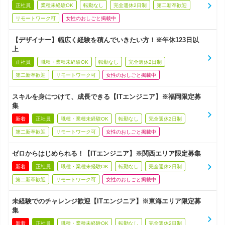
正社員
業種未経験OK
転勤なし
完全週休2日制
第二新卒歓迎
リモートワーク可
女性のおしごと掲載中
【デザイナー】幅広く経験を積んでいきたい方！※年休123日以
上
正社員
職種・業種未経験OK
転勤なし
完全週休2日制
第二新卒歓迎
リモートワーク可
女性のおしごと掲載中
スキルを身につけて、成長できる【ITエンジニア】※福岡限定募
集
新着
正社員
職種・業種未経験OK
転勤なし
完全週休2日制
第二新卒歓迎
リモートワーク可
女性のおしごと掲載中
ゼロからはじめられる！【ITエンジニア】※関西エリア限定募集
新着
正社員
職種・業種未経験OK
転勤なし
完全週休2日制
第二新卒歓迎
リモートワーク可
女性のおしごと掲載中
未経験でのチャレンジ歓迎【ITエンジニア】※東海エリア限定募
集
新着
正社員
職種・業種未経験OK
転勤なし
完全週休2日制