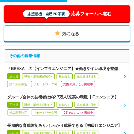
応募フォームへ進む
志望動機・自己PR不要
気になる
その他の募集情報
「BREXA」の【インフラエンジニア】★働きやすい環境を整備
正社員
職種・業種未経験OK
転勤なし
完全週休2日制
第二新卒歓迎
リモートワーク可
女性のおしごと掲載中
グループ全体の技術者は約2.7万人!充実の環境【ITエンジニア】
正社員
職種・業種未経験OK
転勤なし
完全週休2日制
第二新卒歓迎
リモートワーク可
女性のおしごと掲載中
長期的な育成体制あり♪しっかり成長できる【初級ITエンジニア】
正社員
職種・業種未経験OK
転勤なし
完全週休2日制