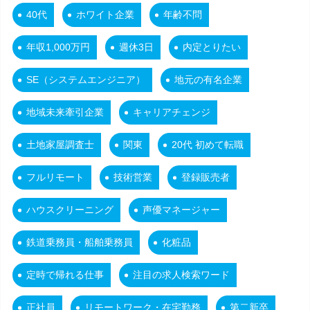
40代
ホワイト企業
年齢不問
年収1,000万円
週休3日
内定とりたい
SE（システムエンジニア）
地元の有名企業
地域未来牽引企業
キャリアチェンジ
土地家屋調査士
関東
20代 初めて転職
フルリモート
技術営業
登録販売者
ハウスクリーニング
声優マネージャー
鉄道乗務員・船舶乗務員
化粧品
定時で帰れる仕事
注目の求人検索ワード
正社員
リモートワーク・在宅勤務
第二新卒