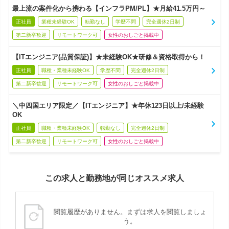
最上流の案件化から携わる【インフラPM/PL】★月給41.5万円～
正社員
業種未経験OK
転勤なし
学歴不問
完全週休2日制
第二新卒歓迎
リモートワーク可
女性のおしごと掲載中
【ITエンジニア(品質保証)】★未経験OK★研修＆資格取得から！
正社員
職種・業種未経験OK
学歴不問
完全週休2日制
第二新卒歓迎
リモートワーク可
女性のおしごと掲載中
＼中四国エリア限定／【ITエンジニア】★年休123日以上/未経験
OK
正社員
職種・業種未経験OK
転勤なし
完全週休2日制
第二新卒歓迎
リモートワーク可
女性のおしごと掲載中
この求人と勤務地が同じオススメ求人
閲覧履歴がありません。まずは求人を閲覧しましょ
う。