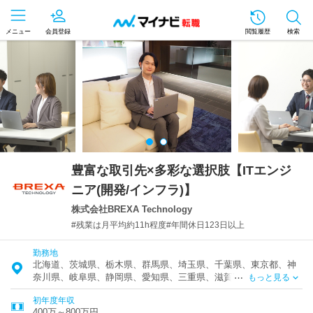
メニュー
会員登録
閲覧履歴
検索
豊富な取引先×多彩な選択肢【ITエンジ
ニア(開発/インフラ)】
株式会社BREXA Technology
#残業は月平均約11h程度#年間休日123日以上
勤務地
北海道、茨城県、栃木県、群馬県、埼玉県、千葉県、東京都、神
奈川県、岐阜県、静岡県、愛知県、三重県、滋賀県、京都府、大
もっと見る
阪府、兵庫県、奈良県、和歌山県、岡山県、山口県、徳島県、香
初年度年収
川県、愛媛県、福岡県、熊本県、大分県
400万～800万円