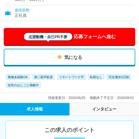
雇用形態
正社員
応募フォームへ進む
志望動機・自己PR不要
気になる
業種未経験OK
第二新卒歓迎
リモートワーク可
転勤なし
完全週休2日制
女性のおしごと掲載中
情報更新日：2026/06/25
掲載終了予定日：2026/09/10
求人情報
インタビュー
この求人のポイント