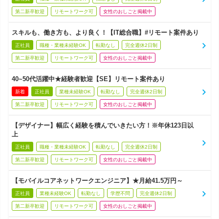
第二新卒歓迎
リモートワーク可
女性のおしごと掲載中
スキルも、働き方も、より良く！【IT総合職】#リモート案件あり
正社員
職種・業種未経験OK
転勤なし
完全週休2日制
第二新卒歓迎
リモートワーク可
女性のおしごと掲載中
40~50代活躍中★経験者歓迎【SE】リモート案件あり
新着
正社員
業種未経験OK
転勤なし
完全週休2日制
第二新卒歓迎
リモートワーク可
女性のおしごと掲載中
【デザイナー】幅広く経験を積んでいきたい方！※年休123日以
上
正社員
職種・業種未経験OK
転勤なし
完全週休2日制
第二新卒歓迎
リモートワーク可
女性のおしごと掲載中
【モバイルコアネットワークエンジニア】★月給41.5万円～
正社員
業種未経験OK
転勤なし
学歴不問
完全週休2日制
第二新卒歓迎
リモートワーク可
女性のおしごと掲載中