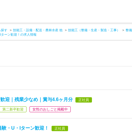
ら探す
技能工・設備・配送・農林水産 他
技能工（整備・生産・製造・工事）
整備
Iターン歓迎！の求人情報
歓迎｜残業少なめ｜賞与4.6ヶ月分
正社員
第二新卒歓迎
女性のおしごと掲載中
経験・U・Iターン歓迎！
正社員