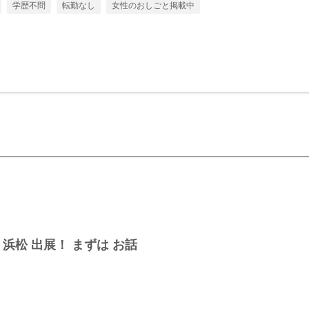
学歴不問
転勤なし
女性のおしごと掲載中
ア 浜松 出展！ まずは お話