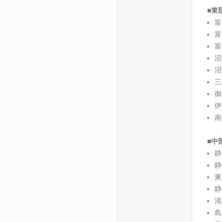
■東
富
富
富
沼
沼
三
御
伊
南
■中
静
静
東
静
清
島