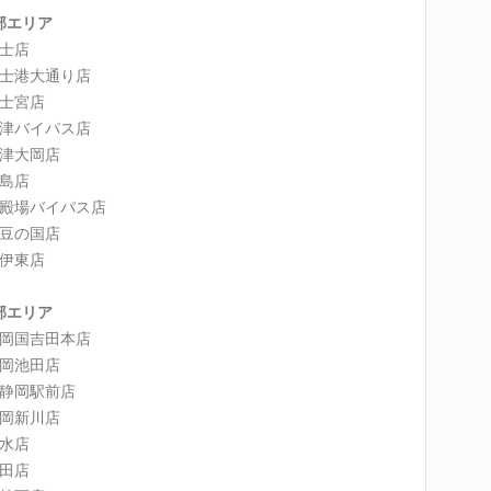
部エリア
士店
士港大通り店
士宮店
津バイパス店
津大岡店
島店
殿場バイパス店
豆の国店
伊東店
部エリア
岡国吉田本店
岡池田店
静岡駅前店
岡新川店
水店
田店