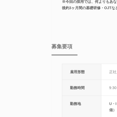
※今回の採用では、何よりもあな
後約3ヶ月間の基礎研修・OJT
募集要項
雇用形態
正社
勤務時間
9:3
勤務地
U・
備）