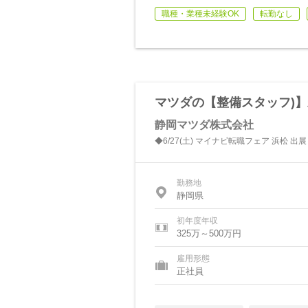
職種・業種未経験OK
転勤なし
マツダの【整備スタッフ)】
静岡マツダ株式会社
◆6/27(土) マイナビ転職フェア 浜松 
勤務地
静岡県
初年度年収
325万～500万円
雇用形態
正社員