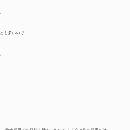
、
とも多いので、
。
品・飲食業界での経験を活かしたい方！「今は別の業界だけ