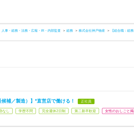
人事・総務・法務・広報・IR・内部監査
総務
株式会社神戸物産
【総合職：総務
長候補／製造）】*直営店で働ける！
正社員
勤なし
学歴不問
完全週休2日制
第二新卒歓迎
女性のおしごと掲