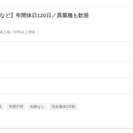
など】年間休日120日／異業種も歓迎
場上場／30年以上増収！
迎
学歴不問
転勤なし
完全週休2日制