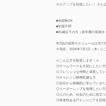
キルアップを目指したい！ そん
■未経験OK
■学歴不問
■35歳以下の方（若年層の長期
年2回の採用スケジュール(1月/7
※現在、2026年7月1日（木）
≪こんな方を歓迎します！≫
◎チームワークを大切にしたい方
◎フレッシュな仲間と成長してい
◎チャレンジ精神旺盛な方
◎自分から積極的に学んでいきた
◎リーダーシップを発揮したい方
◎人のため、社会のために役立つ
◎将来性あるITエンジニアを目