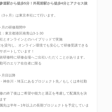
参道駅から徒歩5分！外苑前駅から徒歩4分とアクセス抜
（3ヶ月）は東京本社にて行います。
ヶ月の研修期間中
社：東京都港区南青山3-1-30
社とオンラインとのハイブリッドで実施
Cを貸与し、オンライン環境でも安心して研修受講できる
サポートしています！
術研修時に研修会場へご出社いただくことがあります。
勤可のエリア在住者に限る
ヶ月目以降
・神奈川・埼玉にあるプロジェクト先／もしくは本社勤
修の終了後はご希望や能力と適正を考慮して配属先を決
ます
属先は半年～1年以上の長期プロジェクトを予定していま