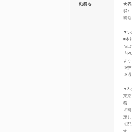
勤務地
★表
群♪
研修
▼3
■本
※出
┗P
よう
※技
※通
▼3
東京
務
※研
定し
※配
す