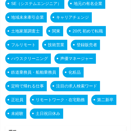
SE（システムエンジニア）
地元の有名企業
地域未来牽引企業
キャリアチェンジ
土地家屋調査士
関東
20代 初めて転職
フルリモート
技術営業
登録販売者
ハウスクリーニング
声優マネージャー
鉄道乗務員・船舶乗務員
化粧品
定時で帰れる仕事
注目の求人検索ワード
正社員
リモートワーク・在宅勤務
第二新卒
未経験
土日祝日休み