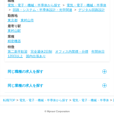
職種
電気・電子・機械・半導体から探す
>
電気・電子・機械・半導体
>
回路・システム・半導体設計・光学関連
>
デジタル回路設計
勤務地
東京都
東村山市
最寄り駅
東村山駅
業種
精密機器
特徴
第二新卒歓迎
完全週休2日制
オフィス内禁煙・分煙
年間休日
120日以上
国内出張あり
同じ職種の求人を探す
同じ業種の求人を探す
転職TOP
電気・電子・機械・半導体から探す
電気・電子・機械・半導体
© Mynavi Corporation