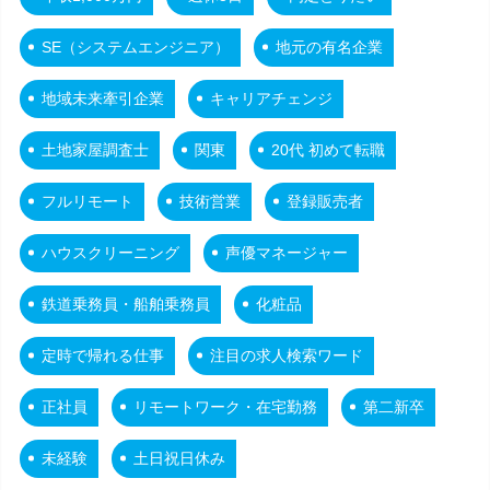
SE（システムエンジニア）
地元の有名企業
地域未来牽引企業
キャリアチェンジ
土地家屋調査士
関東
20代 初めて転職
フルリモート
技術営業
登録販売者
ハウスクリーニング
声優マネージャー
鉄道乗務員・船舶乗務員
化粧品
定時で帰れる仕事
注目の求人検索ワード
正社員
リモートワーク・在宅勤務
第二新卒
未経験
土日祝日休み