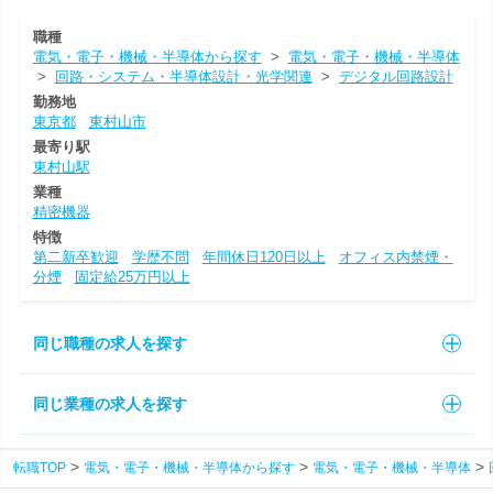
職種
電気・電子・機械・半導体から探す
>
電気・電子・機械・半導体
>
回路・システム・半導体設計・光学関連
>
デジタル回路設計
勤務地
東京都
東村山市
最寄り駅
東村山駅
業種
精密機器
特徴
第二新卒歓迎
学歴不問
年間休日120日以上
オフィス内禁煙・
分煙
固定給25万円以上
同じ職種の求人を探す
同じ業種の求人を探す
転職TOP
電気・電子・機械・半導体から探す
電気・電子・機械・半導体