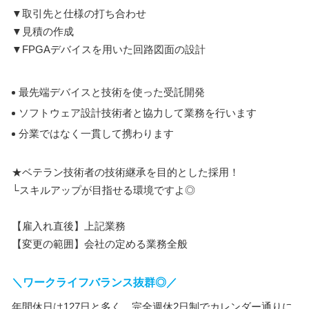
▼取引先と仕様の打ち合わせ
▼見積の作成
▼FPGAデバイスを用いた回路図面の設計
最先端デバイスと技術を使った受託開発
ソフトウェア設計技術者と協力して業務を行います
分業ではなく一貫して携わります
★ベテラン技術者の技術継承を目的とした採用！
└スキルアップが目指せる環境ですよ◎
【雇入れ直後】上記業務
【変更の範囲】会社の定める業務全般
＼ワークライフバランス抜群◎／
年間休日は127日と多く、完全週休2日制でカレンダー通りに