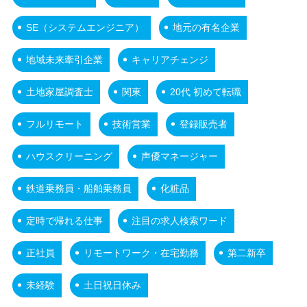
SE（システムエンジニア）
地元の有名企業
地域未来牽引企業
キャリアチェンジ
土地家屋調査士
関東
20代 初めて転職
フルリモート
技術営業
登録販売者
ハウスクリーニング
声優マネージャー
鉄道乗務員・船舶乗務員
化粧品
定時で帰れる仕事
注目の求人検索ワード
正社員
リモートワーク・在宅勤務
第二新卒
未経験
土日祝日休み