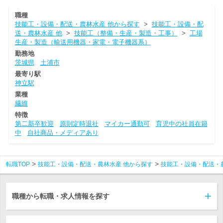
職種
技能工・設備・配送・農林水産 他から探す
>
技能工・設備・配
送・農林水産 他
>
技能工（整備・生産・製造・工事）
>
工場
生産・製造（輸送用機器・家電・電子機器系）
勤務地
茨城県
土浦市
最寄り駅
神立駅
業種
繊維
特徴
第二新卒歓迎
原則定時退社
マイカー通勤可
育児中の社員在籍
中
自社商品・メディアあり
転職TOP
技能工・設備・配送・農林水産 他から探す
技能工・設備・配送・
職種から転職・求人情報を探す