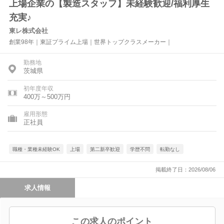
上場企業の【製造スタッフ】未経験歓迎/福利厚生
充実♪
東レ株式会社
創業98年｜東証プライム上場｜世界トップクラスメーカー｜
勤務地
茨城県
初年度年収
400万～500万円
雇用形態
正社員
職種・業種未経験OK
上場
第二新卒歓迎
学歴不問
転勤なし
掲載終了日：2026/08/06
求人情報
この求人のポイント