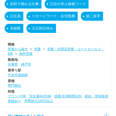
定時で帰れる仕事
注目の求人検索ワード
正社員
リモートワーク・在宅勤務
第二新卒
未経験
土日祝日休み
職種
営業から探す
>
営業
>
営業・代理店営業・ルートセールス・
MR
>
海外営業
勤務地
兵庫県
神戸市
最寄り駅
中央市場前駅
業種
専門商社
特徴
ブランクOK
完全週休2日制
残業月30時間以内
産休・育休取得
実績あり
年間休日125日以上