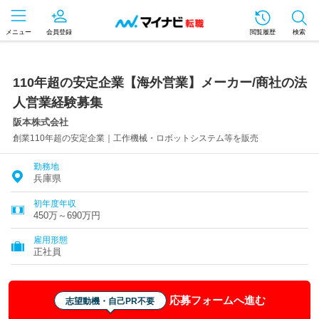
メニュー
会員登録
閲覧履歴
検索
110年超の安定企業【海外営業】メーカー/商社の法
人営業経験募集
阪本株式会社
創業110年超の安定企業｜工作機械・ロボットシステム等を販売
勤務地
兵庫県
初年度年収
450万～690万円
雇用形態
正社員
応募フォームへ進む
志望動機・自己PR不要