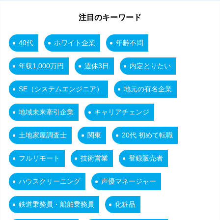
注目のキーワード
40代
ホワイト企業
年齢不問
年収1,000万円
週休3日
内定とりたい
SE（システムエンジニア）
地元の有名企業
地域未来牽引企業
キャリアチェンジ
土地家屋調査士
関東
20代 初めて転職
フルリモート
技術営業
登録販売者
ハウスクリーニング
声優マネージャー
鉄道乗務員・船舶乗務員
化粧品